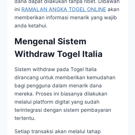
dana dapat dilakukan tanpa ribet. Dibawah
ini
RAMALAN ANGKA TOGEL ONLINE
akan
memberikan informasi menarik yang wajib
anda ketahui.
Mengenal Sistem
Withdraw Togel Italia
Sistem withdraw pada Togel Italia
dirancang untuk memberikan kemudahan
bagi pengguna dalam menarik dana
mereka. Proses ini biasanya dilakukan
melalui platform digital yang sudah
terintegrasi dengan sistem pembayaran
tertentu.
Setiap transaksi akan melalui tahap