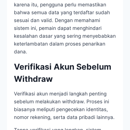
karena itu, pengguna perlu memastikan
bahwa semua data yang terdaftar sudah
sesuai dan valid. Dengan memahami
sistem ini, pemain dapat menghindari
kesalahan dasar yang sering menyebabkan
keterlambatan dalam proses penarikan
dana.
Verifikasi Akun Sebelum
Withdraw
Verifikasi akun menjadi langkah penting
sebelum melakukan withdraw. Proses ini
biasanya meliputi pengecekan identitas,
nomor rekening, serta data pribadi lainnya.