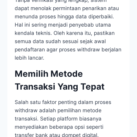
Tanpa verifikasi yang lengkap, sistem
dapat menolak permintaan penarikan atau
menunda proses hingga data diperbaiki.
Hal ini sering menjadi penyebab utama
kendala teknis. Oleh karena itu, pastikan
semua data sudah sesuai sejak awal
pendaftaran agar proses withdraw berjalan
lebih lancar.
Memilih Metode
Transaksi Yang Tepat
Salah satu faktor penting dalam proses
withdraw adalah pemilihan metode
transaksi. Setiap platform biasanya
menyediakan beberapa opsi seperti
transfer bank atau dompet digital.