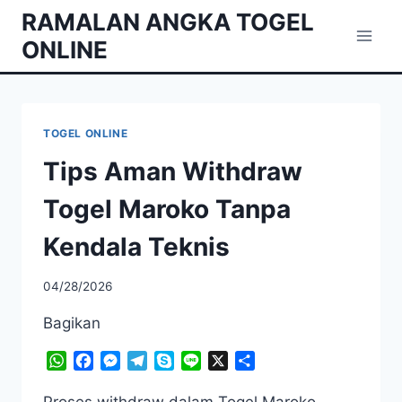
Skip
RAMALAN ANGKA TOGEL
to
ONLINE
content
TOGEL ONLINE
Tips Aman Withdraw
Togel Maroko Tanpa
Kendala Teknis
04/28/2026
Bagikan
WhatsApp
Facebook
Messenger
Telegram
Skype
Line
X
Share