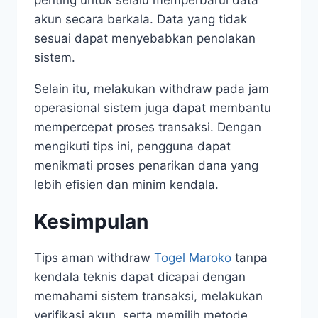
penting untuk selalu memperbarui data
akun secara berkala. Data yang tidak
sesuai dapat menyebabkan penolakan
sistem.
Selain itu, melakukan withdraw pada jam
operasional sistem juga dapat membantu
mempercepat proses transaksi. Dengan
mengikuti tips ini, pengguna dapat
menikmati proses penarikan dana yang
lebih efisien dan minim kendala.
Kesimpulan
Tips aman withdraw
Togel Maroko
tanpa
kendala teknis dapat dicapai dengan
memahami sistem transaksi, melakukan
verifikasi akun, serta memilih metode