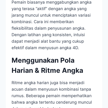
Pemain biasanya menggabungkan angka
yang terasa “aktif” dengan angka yang
jarang muncul untuk menciptakan variasi
kombinasi. Cara ini memberikan
fleksibilitas dalam penyusunan angka.
Dengan latihan yang konsisten, intuisi
dapat menjadi alat bantu yang cukup
efektif dalam menyusun angka 4D.
Menggunakan Pola
Harian & Ritme Angka
Ritme angka harian juga bisa menjadi
acuan dalam menyusun kombinasi tanpa
rumus. Beberapa pemain memperhatikan
bahwa angka tertentu cenderung muncul