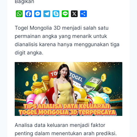
Bagikan
WhatsApp
Facebook
Messenger
Telegram
Skype
Line
X
Share
Togel Mongolia 3D menjadi salah satu
permainan angka yang menarik untuk
dianalisis karena hanya menggunakan tiga
digit angka.
Analisa data keluaran menjadi faktor
penting dalam menentukan arah prediksi.