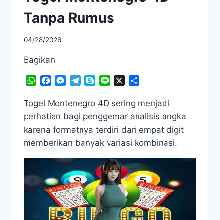
Tanpa Rumus
04/28/2026
Bagikan
WhatsApp
Facebook
Messenger
Telegram
Skype
Line
X
Share
Togel Montenegro 4D sering menjadi
perhatian bagi penggemar analisis angka
karena formatnya terdiri dari empat digit
memberikan banyak variasi kombinasi.