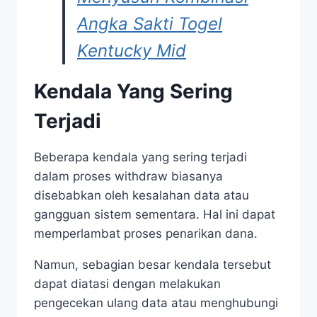
Angka Sakti Togel
Kentucky Mid
Kendala Yang Sering
Terjadi
Beberapa kendala yang sering terjadi
dalam proses withdraw biasanya
disebabkan oleh kesalahan data atau
gangguan sistem sementara. Hal ini dapat
memperlambat proses penarikan dana.
Namun, sebagian besar kendala tersebut
dapat diatasi dengan melakukan
pengecekan ulang data atau menghubungi