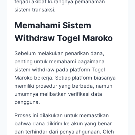
terjadi akibat kurangnya pemahaman
sistem transaksi.
Memahami Sistem
Withdraw Togel Maroko
Sebelum melakukan penarikan dana,
penting untuk memahami bagaimana
sistem withdraw pada platform Togel
Maroko bekerja. Setiap platform biasanya
memiliki prosedur yang berbeda, namun
umumnya melibatkan verifikasi data
pengguna.
Proses ini dilakukan untuk memastikan
bahwa dana dikirim ke akun yang benar
dan terhindar dari penyalahgunaan. Oleh