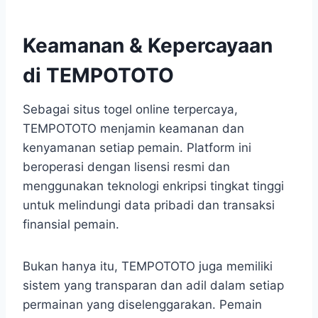
Keamanan & Kepercayaan
di TEMPOTOTO
Sebagai situs togel online terpercaya,
TEMPOTOTO menjamin keamanan dan
kenyamanan setiap pemain. Platform ini
beroperasi dengan lisensi resmi dan
menggunakan teknologi enkripsi tingkat tinggi
untuk melindungi data pribadi dan transaksi
finansial pemain.
Bukan hanya itu, TEMPOTOTO juga memiliki
sistem yang transparan dan adil dalam setiap
permainan yang diselenggarakan. Pemain