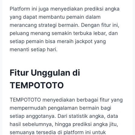
Platform ini juga menyediakan prediksi angka
yang dapat membantu pemain dalam
merancang strategi bermain. Dengan fitur ini,
peluang menang semakin terbuka lebar, dan
setiap pemain bisa meraih jackpot yang
menanti setiap hari.
Fitur Unggulan di
TEMPOTOTO
TEMPOTOTO menyediakan berbagai fitur yang
mempermudah pengalaman bermain bagi
setiap anggotanya. Dari statistik angka, data
hasil sebelumnya, hingga prediksi angka jitu,
semuanya tersedia di platform ini untuk