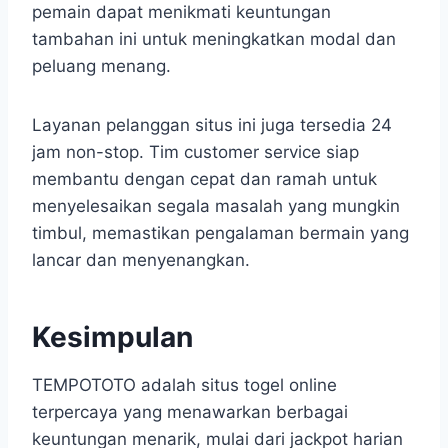
pemain dapat menikmati keuntungan
tambahan ini untuk meningkatkan modal dan
peluang menang.
Layanan pelanggan situs ini juga tersedia 24
jam non-stop. Tim customer service siap
membantu dengan cepat dan ramah untuk
menyelesaikan segala masalah yang mungkin
timbul, memastikan pengalaman bermain yang
lancar dan menyenangkan.
Kesimpulan
TEMPOTOTO adalah situs togel online
terpercaya yang menawarkan berbagai
keuntungan menarik, mulai dari jackpot harian