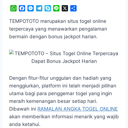
W
F
M
T
S
L
X
S
h
a
e
e
k
i
h
a
c
s
l
y
n
a
TEMPOTOTO merupakan situs togel online
t
e
s
e
p
e
r
terpercaya yang menawarkan pengalaman
s
b
e
g
e
e
bermain dengan bonus jackpot harian.
A
o
n
r
p
o
g
a
p
k
e
m
r
Dengan fitur-fitur unggulan dan hadiah yang
menggiurkan, platform ini telah menjadi pilihan
utama bagi para penggemar togel yang ingin
meraih kemenangan besar setiap hari.
Dibawah ini
RAMALAN ANGKA TOGEL ONLINE
akan memberikan informasi menarik yang wajib
anda ketahui.