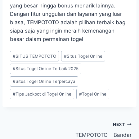
yang besar hingga bonus menarik lainnya.
Dengan fitur unggulan dan layanan yang luar
biasa, TEMPOTOTO adalah pilihan terbaik bagi
siapa saja yang ingin meraih kemenangan
besar dalam permainan togel
Post
#
SITUS TEMPOTOTO
#
Situs Togel Online
Tags:
#
Situs Togel Online Terbaik 2025
#
Situs Togel Online Terpercaya
#
Tips Jackpot di Togel Online
#
Togel Online
Post
NEXT
TEMPOTOTO – Bandar