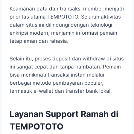
Keamanan data dan transaksi member menjadi
prioritas utama TEMPOTOTO. Seluruh aktivitas
dalam situs ini dilindungi dengan teknologi
enkripsi modern, menjamin informasi pemain
tetap aman dan rahasia.
Selain itu, proses deposit dan withdraw di situs
ini sangat cepat dan tanpa hambatan. Pemain
bisa menikmati transaksi instan melalui
berbagai metode pembayaran populer,
termasuk e-wallet dan transfer bank lokal.
Layanan Support Ramah di
TEMPOTOTO