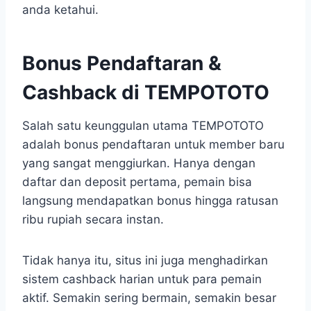
anda ketahui.
Bonus Pendaftaran &
Cashback di TEMPOTOTO
Salah satu keunggulan utama TEMPOTOTO
adalah bonus pendaftaran untuk member baru
yang sangat menggiurkan. Hanya dengan
daftar dan deposit pertama, pemain bisa
langsung mendapatkan bonus hingga ratusan
ribu rupiah secara instan.
Tidak hanya itu, situs ini juga menghadirkan
sistem cashback harian untuk para pemain
aktif. Semakin sering bermain, semakin besar