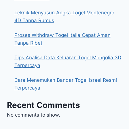
Teknik Menyusun Angka Togel Montenegro
4D Tanpa Rumus
Proses Withdraw Togel Italia Cepat Aman
Tanpa Ribet
Tips Analisa Data Keluaran Togel Mongolia 3D
Terpercaya
Cara Menemukan Bandar Togel Israel Resmi
Terpercaya
Recent Comments
No comments to show.