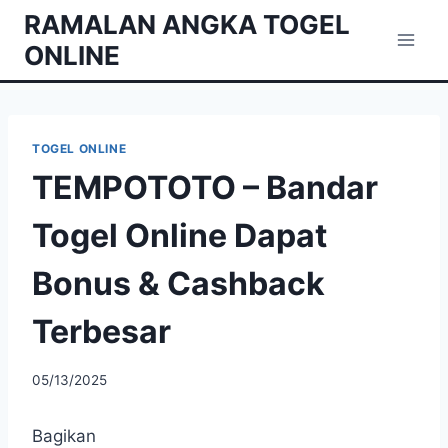
Skip
RAMALAN ANGKA TOGEL
to
ONLINE
content
TOGEL ONLINE
TEMPOTOTO – Bandar
Togel Online Dapat
Bonus & Cashback
Terbesar
05/13/2025
Bagikan