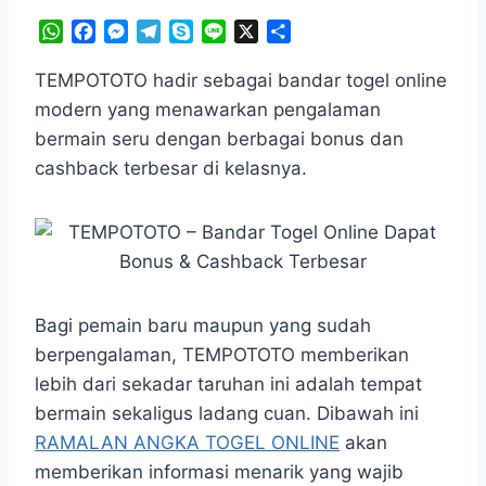
W
F
M
T
S
L
X
S
h
a
e
e
k
i
h
a
c
s
l
y
n
a
TEMPOTOTO hadir sebagai bandar togel online
t
e
s
e
p
e
r
modern yang menawarkan pengalaman
s
b
e
g
e
e
bermain seru dengan berbagai bonus dan
A
o
n
r
cashback terbesar di kelasnya.
p
o
g
a
p
k
e
m
r
Bagi pemain baru maupun yang sudah
berpengalaman, TEMPOTOTO memberikan
lebih dari sekadar taruhan ini adalah tempat
bermain sekaligus ladang cuan. Dibawah ini
RAMALAN ANGKA TOGEL ONLINE
akan
memberikan informasi menarik yang wajib