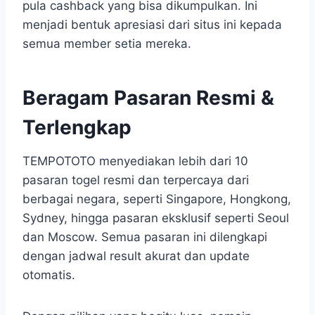
pula cashback yang bisa dikumpulkan. Ini
menjadi bentuk apresiasi dari situs ini kepada
semua member setia mereka.
Beragam Pasaran Resmi &
Terlengkap
TEMPOTOTO menyediakan lebih dari 10
pasaran togel resmi dan terpercaya dari
berbagai negara, seperti Singapore, Hongkong,
Sydney, hingga pasaran eksklusif seperti Seoul
dan Moscow. Semua pasaran ini dilengkapi
dengan jadwal result akurat dan update
otomatis.