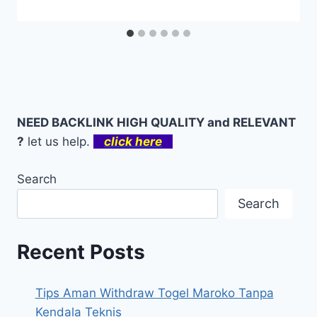
NEED BACKLINK HIGH QUALITY and RELEVANT
?
let us help.
click here
Search
Search
Recent Posts
Tips Aman Withdraw Togel Maroko Tanpa
Kendala Teknis