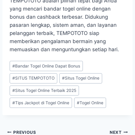
TEMPOTOTO adalah pilihan tepat bagi Anda
yang mencari bandar togel online dengan
bonus dan cashback terbesar. Didukung
pasaran lengkap, sistem aman, dan layanan
pelanggan terbaik, TEMPOTOTO siap
memberikan pengalaman bermain yang
memuaskan dan menguntungkan setiap hari.
Post
#
Bandar Togel Online Dapat Bonus
Tags:
#
SITUS TEMPOTOTO
#
Situs Togel Online
#
Situs Togel Online Terbaik 2025
#
Tips Jackpot di Togel Online
#
Togel Online
Post
PREVIOUS
NEXT