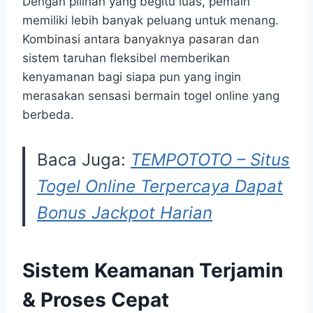
Dengan pilihan yang begitu luas, pemain
memiliki lebih banyak peluang untuk menang.
Kombinasi antara banyaknya pasaran dan
sistem taruhan fleksibel memberikan
kenyamanan bagi siapa pun yang ingin
merasakan sensasi bermain togel online yang
berbeda.
Baca Juga:
TEMPOTOTO – Situs
Togel Online Terpercaya Dapat
Bonus Jackpot Harian
Sistem Keamanan Terjamin
& Proses Cepat