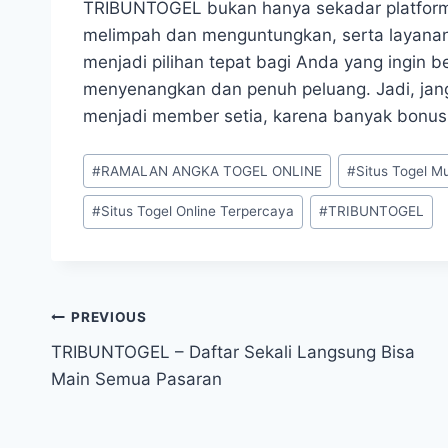
TRIBUNTOGEL bukan hanya sekadar platform
melimpah dan menguntungkan, serta layana
menjadi pilihan tepat bagi Anda yang ingin 
menyenangkan dan penuh peluang. Jadi, ja
menjadi member setia, karena banyak bonus 
Post
#
RAMALAN ANGKA TOGEL ONLINE
#
Situs Togel 
Tags:
#
Situs Togel Online Terpercaya
#
TRIBUNTOGEL
Post
PREVIOUS
TRIBUNTOGEL – Daftar Sekali Langsung Bisa
navigation
Main Semua Pasaran