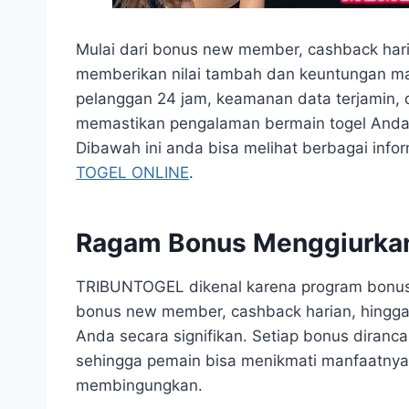
Mulai dari bonus new member, cashback hari
memberikan nilai tambah dan keuntungan ma
pelanggan 24 jam, keamanan data terjamin
memastikan pengalaman bermain togel Anda 
Dibawah ini anda bisa melihat berbagai info
TOGEL ONLINE
.
Ragam Bonus Menggiurka
TRIBUNTOGEL dikenal karena program bonus
bonus new member, cashback harian, hingga
Anda secara signifikan. Setiap bonus diranc
sehingga pemain bisa menikmati manfaatnya 
membingungkan.