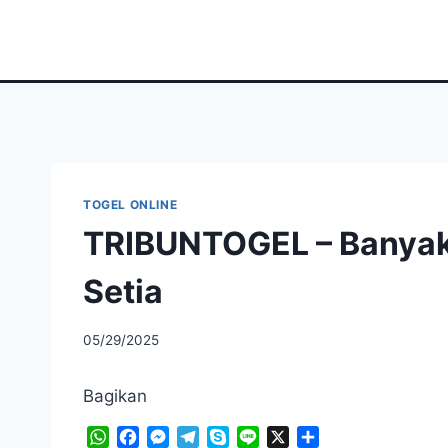
Skip
to
content
TOGEL ONLINE
TRIBUNTOGEL – Banya
Setia
05/29/2025
Bagikan
W
F
M
T
S
L
X
S