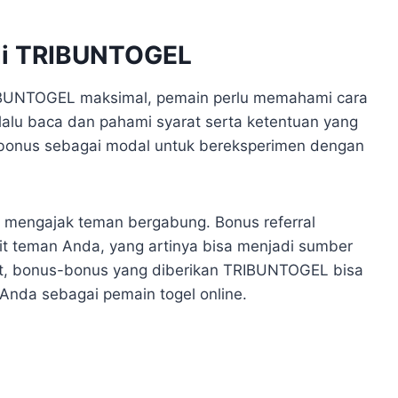
di TRIBUNTOGEL
RIBUNTOGEL maksimal, pemain perlu memahami cara
alu baca dan pahami syarat serta ketentuan yang
 bonus sebagai modal untuk bereksperimen dengan
uk mengajak teman bergabung. Bonus referral
t teman Anda, yang artinya bisa menjadi sumber
at, bonus-bonus yang diberikan TRIBUNTOGEL bisa
Anda sebagai pemain togel online.