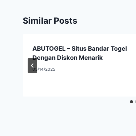
Similar Posts
ABUTOGEL – Situs Bandar Togel
Dengan Diskon Menarik
05/14/2025