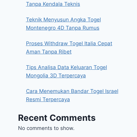
Tanpa Kendala Teknis
Teknik Menyusun Angka Togel
Montenegro 4D Tanpa Rumus
Proses Withdraw Togel Italia Cepat
Aman Tanpa Ribet
Tips Analisa Data Keluaran Togel
Mongolia 3D Terpercaya
Cara Menemukan Bandar Togel Israel
Resmi Terpercaya
Recent Comments
No comments to show.