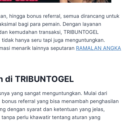
an, hingga bonus referral, semua dirancang untuk
ksimal bagi para pemain. Dengan layanan
, dan kemudahan transaksi, TRIBUNTOGEL
tidak hanya seru tapi juga menguntungkan.
rmasi menarik lainnya seputaran
RAMALAN ANGKA
n di TRIBUNTOGEL
nya yang sangat menguntungkan. Mulai dari
 bonus referral yang bisa menambah penghasilan
ang dengan syarat dan ketentuan yang jelas,
tanpa perlu khawatir tentang aturan yang