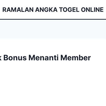
RAMALAN ANGKA TOGEL ONLINE
k Bonus Menanti Member