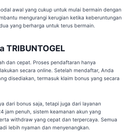
dal awal yang cukup untuk mulai bermain dengan
embantu mengurangi kerugian ketika keberuntungan
ua yang berharga untuk terus bermain.
ia TRIBUNTOGEL
 dan cepat. Proses pendaftaran hanya
lakukan secara online. Setelah mendaftar, Anda
yang disediakan, termasuk klaim bonus yang secara
 dari bonus saja, tetapi juga dari layanan
24 jam penuh, sistem keamanan akun yang
serta withdraw yang cepat dan terpercaya. Semua
jadi lebih nyaman dan menyenangkan.