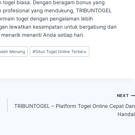
 togel biasa. Dengan beragam bonus yang
n profesional yang mendukung, TRIBUNTOGEL
bermain togel dengan pengalaman lebih
ngan lewatkan kesempatan untuk bergabung dan
menarik menanti Anda setiap hari.
Mudah Menang
#
Situs Togel Online Terbaru
NEXT
TRIBUNTOGEL – Platform Togel Online Cepat Dan
Handal