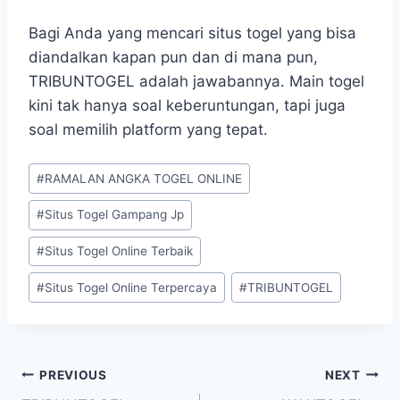
Bagi Anda yang mencari situs togel yang bisa
diandalkan kapan pun dan di mana pun,
TRIBUNTOGEL adalah jawabannya. Main togel
kini tak hanya soal keberuntungan, tapi juga
soal memilih platform yang tepat.
Post
#
RAMALAN ANGKA TOGEL ONLINE
Tags:
#
Situs Togel Gampang Jp
#
Situs Togel Online Terbaik
#
Situs Togel Online Terpercaya
#
TRIBUNTOGEL
Post
PREVIOUS
NEXT