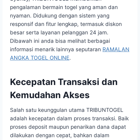
pengalaman bermain togel yang aman dan
nyaman. Didukung dengan sistem yang
responsif dan fitur lengkap, termasuk diskon
besar serta layanan pelanggan 24 jam.
Dibawah ini anda bisa melihat berbagai
informasi menarik lainnya seputaran
RAMALAN
ANGKA TOGEL ONLINE
.
Kecepatan Transaksi dan
Kemudahan Akses
Salah satu keunggulan utama TRIBUNTOGEL
adalah kecepatan dalam proses transaksi. Baik
proses deposit maupun penarikan dana dapat
dilakukan dengan cepat, bahkan dalam