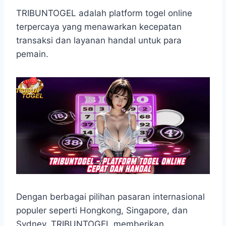
h
a
e
e
k
i
h
a
c
s
l
y
n
a
TRIBUNTOGEL adalah platform togel online
t
e
s
e
p
e
r
terpercaya yang menawarkan kecepatan
s
b
e
g
e
e
transaksi dan layanan handal untuk para
A
o
n
r
pemain.
p
o
g
a
p
k
e
m
r
Dengan berbagai pilihan pasaran internasional
populer seperti Hongkong, Singapore, dan
Sydney, TRIBUNTOGEL memberikan