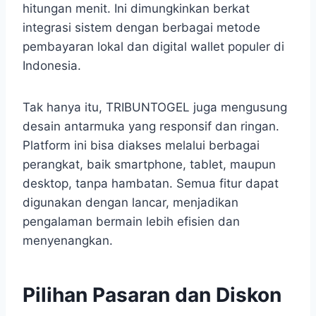
hitungan menit. Ini dimungkinkan berkat
integrasi sistem dengan berbagai metode
pembayaran lokal dan digital wallet populer di
Indonesia.
Tak hanya itu, TRIBUNTOGEL juga mengusung
desain antarmuka yang responsif dan ringan.
Platform ini bisa diakses melalui berbagai
perangkat, baik smartphone, tablet, maupun
desktop, tanpa hambatan. Semua fitur dapat
digunakan dengan lancar, menjadikan
pengalaman bermain lebih efisien dan
menyenangkan.
Pilihan Pasaran dan Diskon