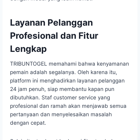
Layanan Pelanggan
Profesional dan Fitur
Lengkap
TRIBUNTOGEL memahami bahwa kenyamanan
pemain adalah segalanya. Oleh karena itu,
platform ini menghadirkan layanan pelanggan
24 jam penuh, siap membantu kapan pun
dibutuhkan. Staf customer service yang
profesional dan ramah akan menjawab semua
pertanyaan dan menyelesaikan masalah
dengan cepat.