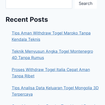
Search
Recent Posts
Tips Aman Withdraw Togel Maroko Tanpa
Kendala Teknis
Teknik Menyusun Angka Togel Montenegro
4D Tanpa Rumus
Proses Withdraw Togel Italia Cepat Aman
Tanpa Ribet
Tips Analisa Data Keluaran Togel Mongolia 3D
Terpercaya