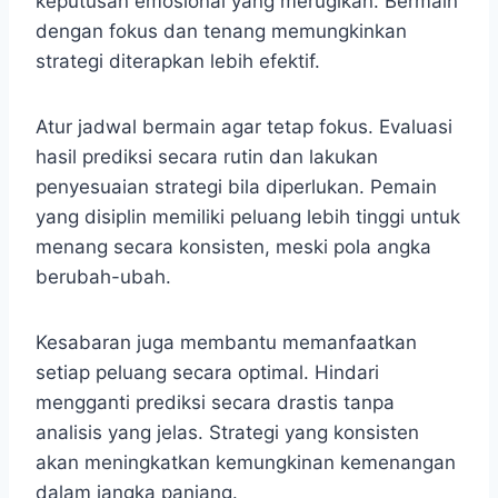
keputusan emosional yang merugikan. Bermain
dengan fokus dan tenang memungkinkan
strategi diterapkan lebih efektif.
Atur jadwal bermain agar tetap fokus. Evaluasi
hasil prediksi secara rutin dan lakukan
penyesuaian strategi bila diperlukan. Pemain
yang disiplin memiliki peluang lebih tinggi untuk
menang secara konsisten, meski pola angka
berubah-ubah.
Kesabaran juga membantu memanfaatkan
setiap peluang secara optimal. Hindari
mengganti prediksi secara drastis tanpa
analisis yang jelas. Strategi yang konsisten
akan meningkatkan kemungkinan kemenangan
dalam jangka panjang.