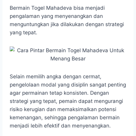
h
a
e
e
k
i
h
a
c
s
l
y
n
a
Bermain Togel Mahadeva bisa menjadi
t
e
s
e
p
e
r
pengalaman yang menyenangkan dan
s
b
e
g
e
e
menguntungkan jika dilakukan dengan strategi
A
o
n
r
yang tepat.
p
o
g
a
p
k
e
m
r
Selain memilih angka dengan cermat,
pengelolaan modal yang disiplin sangat penting
agar permainan tetap konsisten. Dengan
strategi yang tepat, pemain dapat mengurangi
risiko kerugian dan memaksimalkan potensi
kemenangan, sehingga pengalaman bermain
menjadi lebih efektif dan menyenangkan.