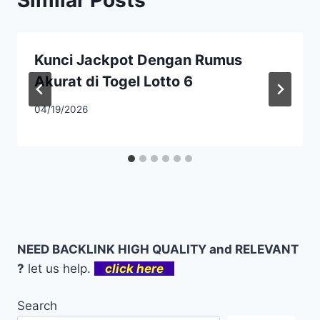
Similar Posts
Kunci Jackpot Dengan Rumus
Akurat di Togel Lotto 6
04/19/2026
NEED BACKLINK HIGH QUALITY and RELEVANT
?
let us help.
click here
Search