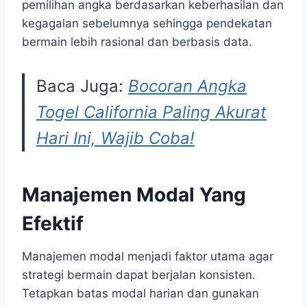
pemilihan angka berdasarkan keberhasilan dan
kegagalan sebelumnya sehingga pendekatan
bermain lebih rasional dan berbasis data.
Baca Juga:
Bocoran Angka
Togel California Paling Akurat
Hari Ini, Wajib Coba!
Manajemen Modal Yang
Efektif
Manajemen modal menjadi faktor utama agar
strategi bermain dapat berjalan konsisten.
Tetapkan batas modal harian dan gunakan