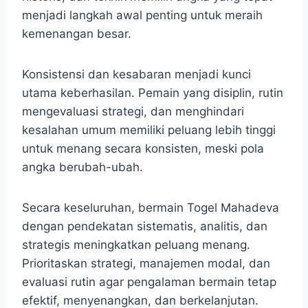
menjadi langkah awal penting untuk meraih
kemenangan besar.
Konsistensi dan kesabaran menjadi kunci
utama keberhasilan. Pemain yang disiplin, rutin
mengevaluasi strategi, dan menghindari
kesalahan umum memiliki peluang lebih tinggi
untuk menang secara konsisten, meski pola
angka berubah-ubah.
Secara keseluruhan, bermain Togel Mahadeva
dengan pendekatan sistematis, analitis, dan
strategis meningkatkan peluang menang.
Prioritaskan strategi, manajemen modal, dan
evaluasi rutin agar pengalaman bermain tetap
efektif, menyenangkan, dan berkelanjutan.