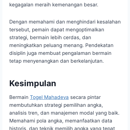
kegagalan meraih kemenangan besar.
Dengan memahami dan menghindari kesalahan
tersebut, pemain dapat mengoptimalkan
strategi, bermain lebih cerdas, dan
meningkatkan peluang menang. Pendekatan
disiplin juga membuat pengalaman bermain
tetap menyenangkan dan berkelanjutan.
Kesimpulan
Bermain
Togel Mahadeva
secara pintar
membutuhkan strategi pemilihan angka,
analisis tren, dan manajemen modal yang baik.
Memahami pola angka, memanfaatkan data
historis, dan teknik memilih angka yang tepat