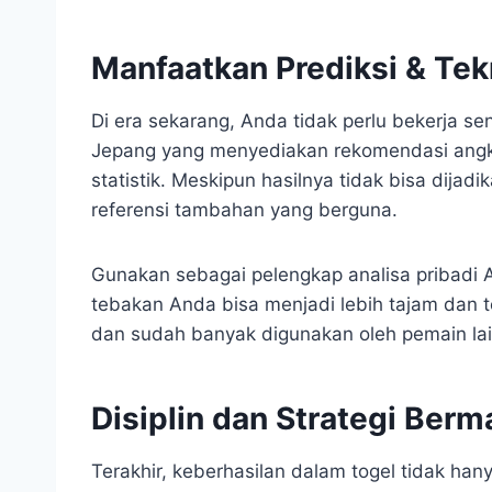
Manfaatkan Prediksi & Tekn
Di era sekarang, Anda tidak perlu bekerja send
Jepang yang menyediakan rekomendasi angka 
statistik. Meskipun hasilnya tidak bisa dijadi
referensi tambahan yang berguna.
Gunakan sebagai pelengkap analisa pribadi A
tebakan Anda bisa menjadi lebih tajam dan te
dan sudah banyak digunakan oleh pemain lai
Disiplin dan Strategi Berm
Terakhir, keberhasilan dalam togel tidak han