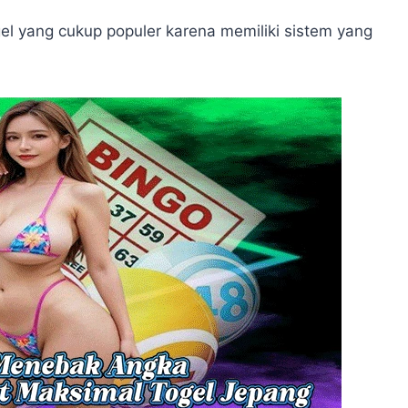
el yang cukup populer karena memiliki sistem yang