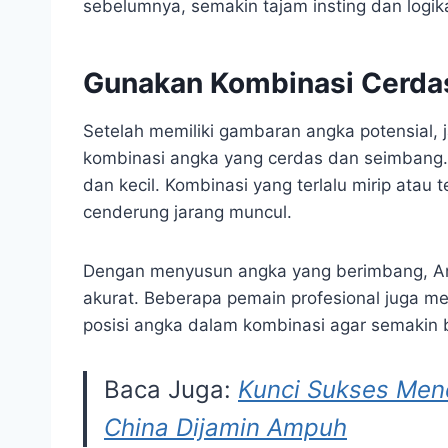
sebelumnya, semakin tajam insting dan logi
Gunakan Kombinasi Cerda
Setelah memiliki gambaran angka potensial,
kombinasi angka yang cerdas dan seimbang. 
dan kecil. Kombinasi yang terlalu mirip atau t
cenderung jarang muncul.
Dengan menyusun angka yang berimbang, A
akurat. Beberapa pemain profesional juga m
posisi angka dalam kombinasi agar semakin
Baca Juga:
Kunci Sukses Men
China Dijamin Ampuh