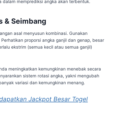
ka dalam memprediksi angka akan terbentuk.
s & Seimbang
 jangan asal menyusun kombinasi. Gunakan
Perhatikan proporsi angka ganjil dan genap, besar
erlalu ekstrim (semua kecil atau semua ganjil)
nda meningkatkan kemungkinan menebak secara
enyarankan sistem rotasi angka, yakni mengubah
 banyak variasi dan kemungkinan menang.
dapatkan Jackpot Besar Togel