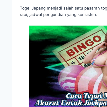
h
a
e
e
k
i
h
a
c
s
l
y
n
a
Togel Jepang menjadi salah satu pasaran tog
t
e
s
e
p
e
r
rapi, jadwal pengundian yang konsisten.
s
b
e
g
e
e
A
o
n
r
p
o
g
a
p
k
e
m
r