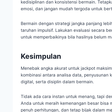
kedisiplinan dan konsistensi bermain. Tetap
emosi, dan jangan mudah tergoda untuk bert
Bermain dengan strategi jangka panjang lebi
taruhan impulsif. Lakukan evaluasi secara be
untuk memperbaikinya bila hasilnya belum m
Kesimpulan
Menebak angka akurat untuk jackpot maksima
kombinasi antara analisa data, penyusunan 
digital, serta disiplin dalam bermain.
Tidak ada cara instan untuk menang, tapi de
Anda untuk meraih kemenangan besar bisa m
penuh perhitungan, dan tetap bijak dalam m