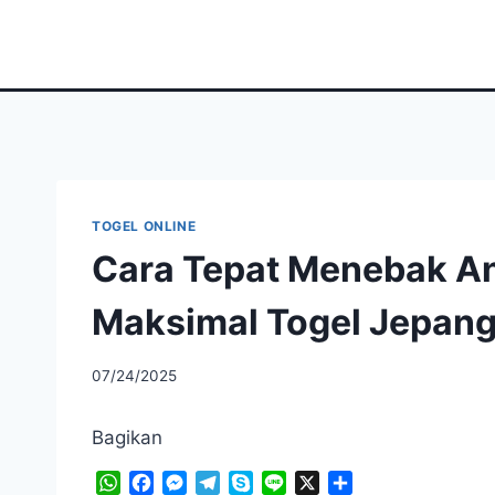
Skip
to
content
TOGEL ONLINE
Cara Tepat Menebak An
Maksimal Togel Jepan
07/24/2025
Bagikan
W
F
M
T
S
L
X
S