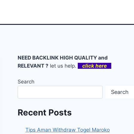
NEED BACKLINK HIGH QUALITY and
RELEVANT ?
let us help.
click here
Search
Search
Recent Posts
Tips Aman Withdraw Togel Maroko