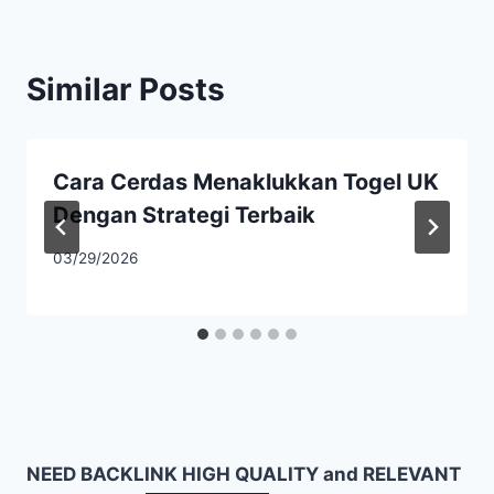
Similar Posts
Cara Cerdas Menaklukkan Togel UK
Dengan Strategi Terbaik
03/29/2026
NEED BACKLINK HIGH QUALITY and RELEVANT