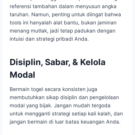
referensi tambahan dalam menyusun angka
taruhan. Namun, penting untuk diingat bahwa
tools ini hanyalah alat bantu, bukan jaminan
menang mutlak, jadi tetap padukan dengan
intuisi dan strategi pribadi Anda.
Disiplin, Sabar, & Kelola
Modal
Bermain togel secara konsisten juga
membutuhkan sikap disiplin dan pengelolaan
modal yang bijak. Jangan mudah tergoda
untuk mengganti strategi setiap kali kalah, dan
jangan bermain di luar batas keuangan Anda.