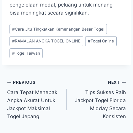
pengelolaan modal, peluang untuk menang
bisa meningkat secara signifikan.
Post
#
Cara Jitu Tingkatkan Kemenangan Besar Togel
Tags:
#
RAMALAN ANGKA TOGEL ONLINE
#
Togel Online
#
Togel Taiwan
Post
PREVIOUS
NEXT
Cara Tepat Menebak
Tips Sukses Raih
navigation
Angka Akurat Untuk
Jackpot Togel Florida
Jackpot Maksimal
Midday Secara
Togel Jepang
Konsisten