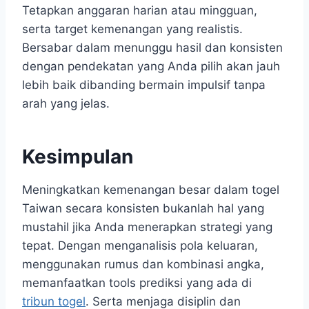
Tetapkan anggaran harian atau mingguan,
serta target kemenangan yang realistis.
Bersabar dalam menunggu hasil dan konsisten
dengan pendekatan yang Anda pilih akan jauh
lebih baik dibanding bermain impulsif tanpa
arah yang jelas.
Kesimpulan
Meningkatkan kemenangan besar dalam togel
Taiwan secara konsisten bukanlah hal yang
mustahil jika Anda menerapkan strategi yang
tepat. Dengan menganalisis pola keluaran,
menggunakan rumus dan kombinasi angka,
memanfaatkan tools prediksi yang ada di
tribun togel
. Serta menjaga disiplin dan