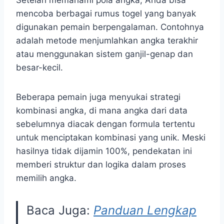
Setelah memahami pola angka, Anda bisa
mencoba berbagai rumus togel yang banyak
digunakan pemain berpengalaman. Contohnya
adalah metode menjumlahkan angka terakhir
atau menggunakan sistem ganjil-genap dan
besar-kecil.
Beberapa pemain juga menyukai strategi
kombinasi angka, di mana angka dari data
sebelumnya diacak dengan formula tertentu
untuk menciptakan kombinasi yang unik. Meski
hasilnya tidak dijamin 100%, pendekatan ini
memberi struktur dan logika dalam proses
memilih angka.
Baca Juga:
Panduan Lengkap