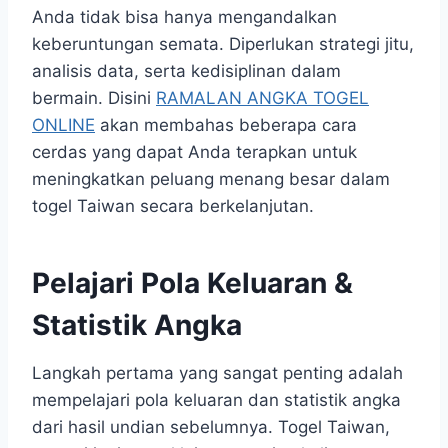
Anda tidak bisa hanya mengandalkan
keberuntungan semata. Diperlukan strategi jitu,
analisis data, serta kedisiplinan dalam
bermain. Disini
RAMALAN ANGKA TOGEL
ONLINE
akan membahas beberapa cara
cerdas yang dapat Anda terapkan untuk
meningkatkan peluang menang besar dalam
togel Taiwan secara berkelanjutan.
Pelajari Pola Keluaran &
Statistik Angka
Langkah pertama yang sangat penting adalah
mempelajari pola keluaran dan statistik angka
dari hasil undian sebelumnya. Togel Taiwan,