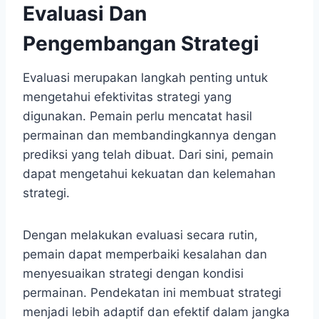
Evaluasi Dan
Pengembangan Strategi
Evaluasi merupakan langkah penting untuk
mengetahui efektivitas strategi yang
digunakan. Pemain perlu mencatat hasil
permainan dan membandingkannya dengan
prediksi yang telah dibuat. Dari sini, pemain
dapat mengetahui kekuatan dan kelemahan
strategi.
Dengan melakukan evaluasi secara rutin,
pemain dapat memperbaiki kesalahan dan
menyesuaikan strategi dengan kondisi
permainan. Pendekatan ini membuat strategi
menjadi lebih adaptif dan efektif dalam jangka