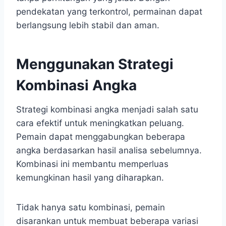
pendekatan yang terkontrol, permainan dapat
berlangsung lebih stabil dan aman.
Menggunakan Strategi
Kombinasi Angka
Strategi kombinasi angka menjadi salah satu
cara efektif untuk meningkatkan peluang.
Pemain dapat menggabungkan beberapa
angka berdasarkan hasil analisa sebelumnya.
Kombinasi ini membantu memperluas
kemungkinan hasil yang diharapkan.
Tidak hanya satu kombinasi, pemain
disarankan untuk membuat beberapa variasi