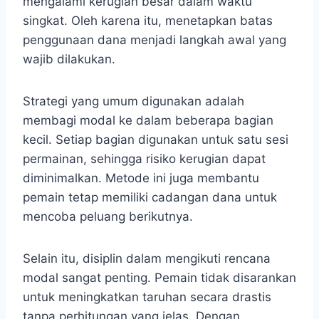
mengalami kerugian besar dalam waktu
singkat. Oleh karena itu, menetapkan batas
penggunaan dana menjadi langkah awal yang
wajib dilakukan.
Strategi yang umum digunakan adalah
membagi modal ke dalam beberapa bagian
kecil. Setiap bagian digunakan untuk satu sesi
permainan, sehingga risiko kerugian dapat
diminimalkan. Metode ini juga membantu
pemain tetap memiliki cadangan dana untuk
mencoba peluang berikutnya.
Selain itu, disiplin dalam mengikuti rencana
modal sangat penting. Pemain tidak disarankan
untuk meningkatkan taruhan secara drastis
tanpa perhitungan yang jelas. Dengan