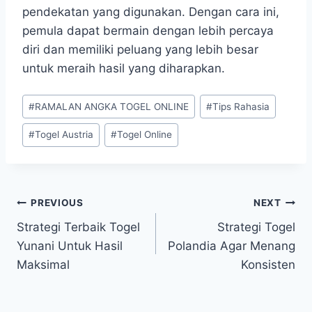
pendekatan yang digunakan. Dengan cara ini,
pemula dapat bermain dengan lebih percaya
diri dan memiliki peluang yang lebih besar
untuk meraih hasil yang diharapkan.
Post
#
RAMALAN ANGKA TOGEL ONLINE
#
Tips Rahasia
Tags:
#
Togel Austria
#
Togel Online
Post
PREVIOUS
NEXT
Strategi Terbaik Togel
Strategi Togel
navigation
Yunani Untuk Hasil
Polandia Agar Menang
Maksimal
Konsisten