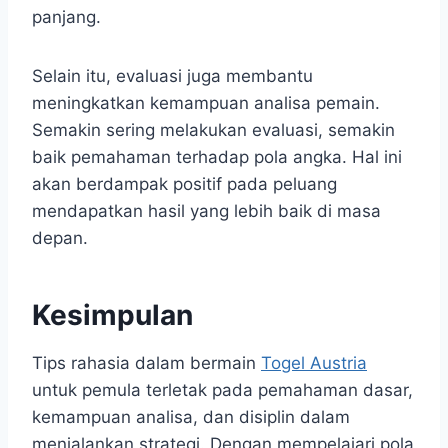
panjang.
Selain itu, evaluasi juga membantu
meningkatkan kemampuan analisa pemain.
Semakin sering melakukan evaluasi, semakin
baik pemahaman terhadap pola angka. Hal ini
akan berdampak positif pada peluang
mendapatkan hasil yang lebih baik di masa
depan.
Kesimpulan
Tips rahasia dalam bermain
Togel Austria
untuk pemula terletak pada pemahaman dasar,
kemampuan analisa, dan disiplin dalam
menjalankan strategi. Dengan mempelajari pola