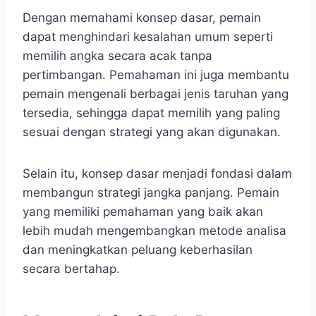
Dengan memahami konsep dasar, pemain
dapat menghindari kesalahan umum seperti
memilih angka secara acak tanpa
pertimbangan. Pemahaman ini juga membantu
pemain mengenali berbagai jenis taruhan yang
tersedia, sehingga dapat memilih yang paling
sesuai dengan strategi yang akan digunakan.
Selain itu, konsep dasar menjadi fondasi dalam
membangun strategi jangka panjang. Pemain
yang memiliki pemahaman yang baik akan
lebih mudah mengembangkan metode analisa
dan meningkatkan peluang keberhasilan
secara bertahap.