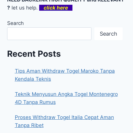
?
let us help.
click here
Search
Search
Recent Posts
Tips Aman Withdraw Togel Maroko Tanpa
Kendala Teknis
Teknik Menyusun Angka Togel Montenegro
4D Tanpa Rumus
Proses Withdraw Togel Italia Cepat Aman
Tanpa Ribet