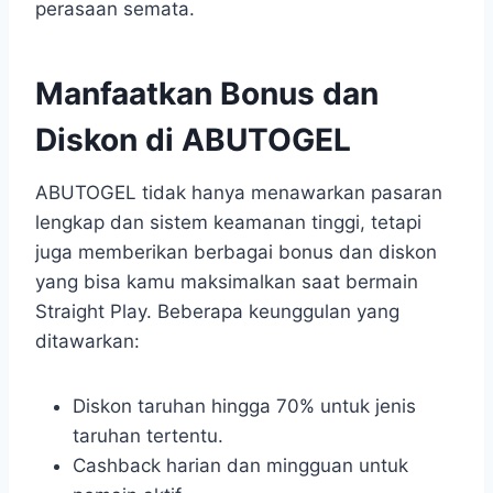
perasaan semata.
Manfaatkan Bonus dan
Diskon di ABUTOGEL
ABUTOGEL tidak hanya menawarkan pasaran
lengkap dan sistem keamanan tinggi, tetapi
juga memberikan berbagai bonus dan diskon
yang bisa kamu maksimalkan saat bermain
Straight Play. Beberapa keunggulan yang
ditawarkan:
Diskon taruhan hingga 70% untuk jenis
taruhan tertentu.
Cashback harian dan mingguan untuk