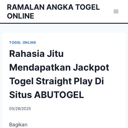
Skip
RAMALAN ANGKA TOGEL
to
ONLINE
content
TOGEL ONLINE
Rahasia Jitu
Mendapatkan Jackpot
Togel Straight Play Di
Situs ABUTOGEL
05/29/2025
Bagikan