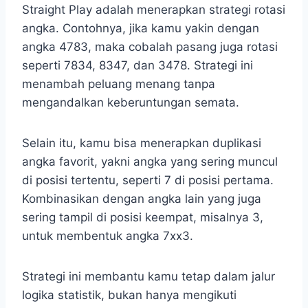
Straight Play adalah menerapkan strategi rotasi
angka. Contohnya, jika kamu yakin dengan
angka 4783, maka cobalah pasang juga rotasi
seperti 7834, 8347, dan 3478. Strategi ini
menambah peluang menang tanpa
mengandalkan keberuntungan semata.
Selain itu, kamu bisa menerapkan duplikasi
angka favorit, yakni angka yang sering muncul
di posisi tertentu, seperti 7 di posisi pertama.
Kombinasikan dengan angka lain yang juga
sering tampil di posisi keempat, misalnya 3,
untuk membentuk angka 7xx3.
Strategi ini membantu kamu tetap dalam jalur
logika statistik, bukan hanya mengikuti