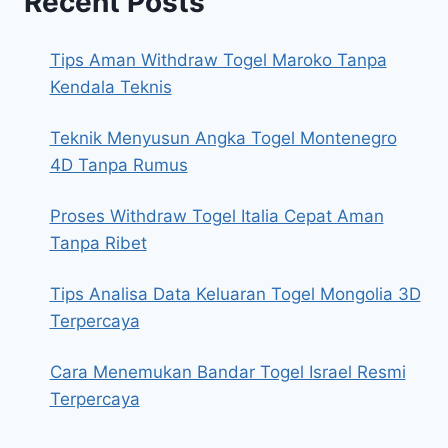
Recent Posts
Tips Aman Withdraw Togel Maroko Tanpa
Kendala Teknis
Teknik Menyusun Angka Togel Montenegro
4D Tanpa Rumus
Proses Withdraw Togel Italia Cepat Aman
Tanpa Ribet
Tips Analisa Data Keluaran Togel Mongolia 3D
Terpercaya
Cara Menemukan Bandar Togel Israel Resmi
Terpercaya