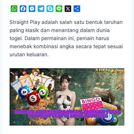
W
F
M
T
S
L
X
S
h
a
e
e
k
i
h
a
c
s
l
y
n
a
Straight Play adalah salah satu bentuk taruhan
t
e
s
e
p
e
r
paling klasik dan menantang dalam dunia
s
b
e
g
e
e
togel. Dalam permainan ini, pemain harus
A
o
n
r
menebak kombinasi angka secara tepat sesuai
p
o
g
a
urutan keluaran.
p
k
e
m
r