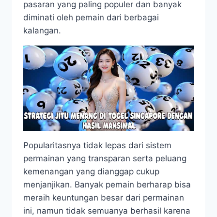
pasaran yang paling populer dan banyak
diminati oleh pemain dari berbagai
kalangan.
Popularitasnya tidak lepas dari sistem
permainan yang transparan serta peluang
kemenangan yang dianggap cukup
menjanjikan. Banyak pemain berharap bisa
meraih keuntungan besar dari permainan
ini, namun tidak semuanya berhasil karena