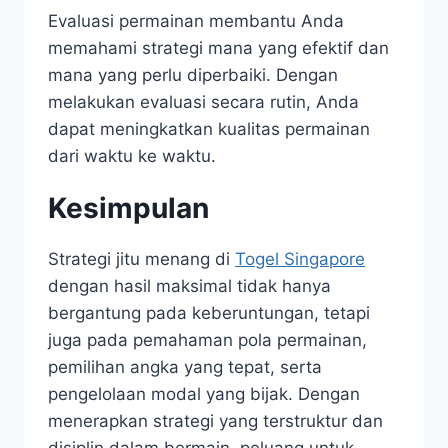
Evaluasi permainan membantu Anda
memahami strategi mana yang efektif dan
mana yang perlu diperbaiki. Dengan
melakukan evaluasi secara rutin, Anda
dapat meningkatkan kualitas permainan
dari waktu ke waktu.
Kesimpulan
Strategi jitu menang di
Togel Singapore
dengan hasil maksimal tidak hanya
bergantung pada keberuntungan, tetapi
juga pada pemahaman pola permainan,
pemilihan angka yang tepat, serta
pengelolaan modal yang bijak. Dengan
menerapkan strategi yang terstruktur dan