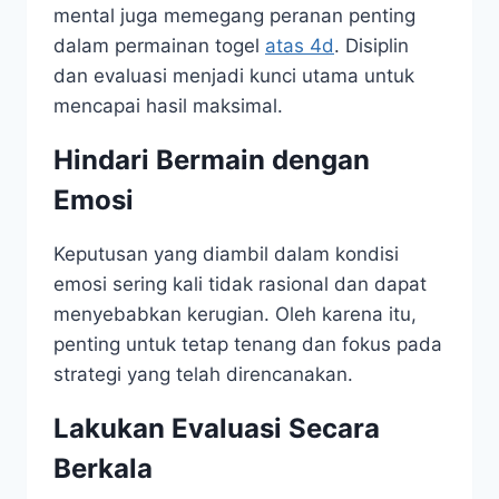
mental juga memegang peranan penting
dalam permainan togel
atas 4d
. Disiplin
dan evaluasi menjadi kunci utama untuk
mencapai hasil maksimal.
Hindari Bermain dengan
Emosi
Keputusan yang diambil dalam kondisi
emosi sering kali tidak rasional dan dapat
menyebabkan kerugian. Oleh karena itu,
penting untuk tetap tenang dan fokus pada
strategi yang telah direncanakan.
Lakukan Evaluasi Secara
Berkala