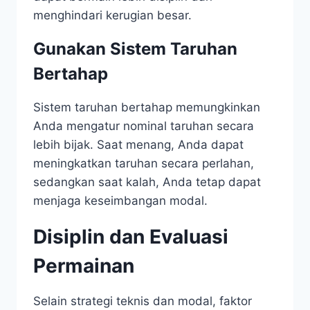
menghindari kerugian besar.
Gunakan Sistem Taruhan
Bertahap
Sistem taruhan bertahap memungkinkan
Anda mengatur nominal taruhan secara
lebih bijak. Saat menang, Anda dapat
meningkatkan taruhan secara perlahan,
sedangkan saat kalah, Anda tetap dapat
menjaga keseimbangan modal.
Disiplin dan Evaluasi
Permainan
Selain strategi teknis dan modal, faktor