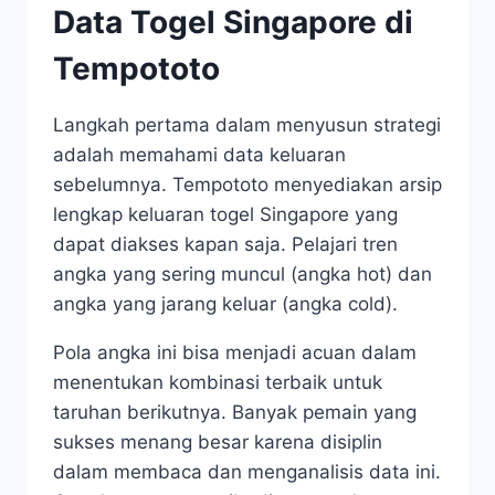
Data Togel Singapore di
Tempototo
Langkah pertama dalam menyusun strategi
adalah memahami data keluaran
sebelumnya. Tempototo menyediakan arsip
lengkap keluaran togel Singapore yang
dapat diakses kapan saja. Pelajari tren
angka yang sering muncul (angka hot) dan
angka yang jarang keluar (angka cold).
Pola angka ini bisa menjadi acuan dalam
menentukan kombinasi terbaik untuk
taruhan berikutnya. Banyak pemain yang
sukses menang besar karena disiplin
dalam membaca dan menganalisis data ini.