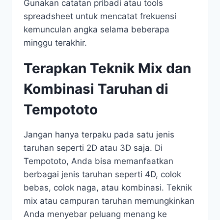
Gunakan catatan pribadi atau tools
spreadsheet untuk mencatat frekuensi
kemunculan angka selama beberapa
minggu terakhir.
Terapkan Teknik Mix dan
Kombinasi Taruhan di
Tempototo
Jangan hanya terpaku pada satu jenis
taruhan seperti 2D atau 3D saja. Di
Tempototo, Anda bisa memanfaatkan
berbagai jenis taruhan seperti 4D, colok
bebas, colok naga, atau kombinasi. Teknik
mix atau campuran taruhan memungkinkan
Anda menyebar peluang menang ke