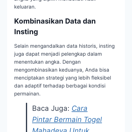
keluaran.
Kombinasikan Data dan
Insting
Selain mengandalkan data historis, insting
juga dapat menjadi pelengkap dalam
menentukan angka. Dengan
mengombinasikan keduanya, Anda bisa
menciptakan strategi yang lebih fleksibel
dan adaptif terhadap berbagai kondisi
permainan.
Baca Juga:
Cara
Pintar Bermain Togel
Mahadeva Untuk