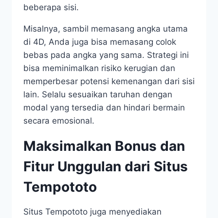
beberapa sisi.
Misalnya, sambil memasang angka utama
di 4D, Anda juga bisa memasang colok
bebas pada angka yang sama. Strategi ini
bisa meminimalkan risiko kerugian dan
memperbesar potensi kemenangan dari sisi
lain. Selalu sesuaikan taruhan dengan
modal yang tersedia dan hindari bermain
secara emosional.
Maksimalkan Bonus dan
Fitur Unggulan dari Situs
Tempototo
Situs Tempototo juga menyediakan