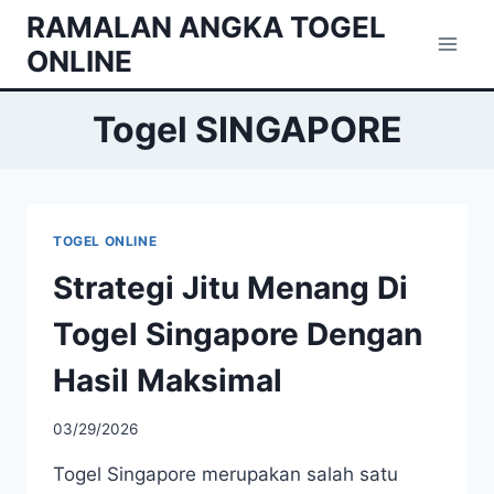
Skip
RAMALAN ANGKA TOGEL
to
ONLINE
content
Togel SINGAPORE
TOGEL ONLINE
Strategi Jitu Menang Di
Togel Singapore Dengan
Hasil Maksimal
03/29/2026
Togel Singapore merupakan salah satu