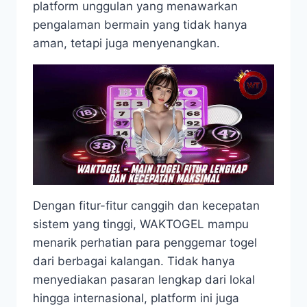
platform unggulan yang menawarkan
pengalaman bermain yang tidak hanya
aman, tetapi juga menyenangkan.
Dengan fitur-fitur canggih dan kecepatan
sistem yang tinggi, WAKTOGEL mampu
menarik perhatian para penggemar togel
dari berbagai kalangan. Tidak hanya
menyediakan pasaran lengkap dari lokal
hingga internasional, platform ini juga