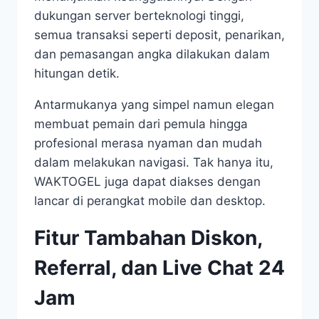
dukungan server berteknologi tinggi,
semua transaksi seperti deposit, penarikan,
dan pemasangan angka dilakukan dalam
hitungan detik.
Antarmukanya yang simpel namun elegan
membuat pemain dari pemula hingga
profesional merasa nyaman dan mudah
dalam melakukan navigasi. Tak hanya itu,
WAKTOGEL juga dapat diakses dengan
lancar di perangkat mobile dan desktop.
Fitur Tambahan Diskon,
Referral, dan Live Chat 24
Jam