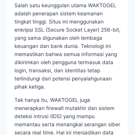
Salah satu keunggulan utama WAKTOGEL
adalah penerapan sistem keamanan
tingkat tinggi. Situs ini menggunakan
enkripsi SSL (Secure Socket Layer) 256-bit,
yang sama digunakan oleh lembaga
keuangan dan bank dunia. Teknologi ini
memastikan bahwa semua informasi yang
dikirimkan oleh pengguna termasuk data
login, transaksi, dan identitas tetap
terlindungi dari potensi penyalahgunaan
pihak ketiga.
Tak hanya itu, WAKTOGEL juga
menerapkan firewall mutakhir dan sistem
deteksi intrusi (IDS) yang mampu
memantau serta menangkal serangan siber
secara real time. Hal ini menjadikan data