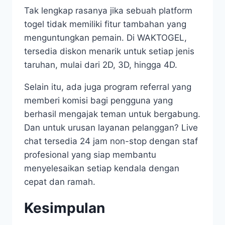
Tak lengkap rasanya jika sebuah platform
togel tidak memiliki fitur tambahan yang
menguntungkan pemain. Di WAKTOGEL,
tersedia diskon menarik untuk setiap jenis
taruhan, mulai dari 2D, 3D, hingga 4D.
Selain itu, ada juga program referral yang
memberi komisi bagi pengguna yang
berhasil mengajak teman untuk bergabung.
Dan untuk urusan layanan pelanggan? Live
chat tersedia 24 jam non-stop dengan staf
profesional yang siap membantu
menyelesaikan setiap kendala dengan
cepat dan ramah.
Kesimpulan