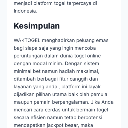
menjadi platform togel terpercaya di
Indonesia.
Kesimpulan
WAKTOGEL menghadirkan peluang emas
bagi siapa saja yang ingin mencoba
peruntungan dalam dunia togel online
dengan modal minim. Dengan sistem
minimal bet namun hadiah maksimal,
ditambah berbagai fitur canggih dan
layanan yang andal, platform ini layak
dijadikan pilihan utama baik oleh pemula
maupun pemain berpengalaman. Jika Anda
mencari cara cerdas untuk bermain togel
secara efisien namun tetap berpotensi
mendapatkan jackpot besar, maka