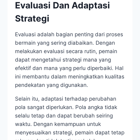
Evaluasi Dan Adaptasi
Strategi
Evaluasi adalah bagian penting dari proses
bermain yang sering diabaikan. Dengan
melakukan evaluasi secara rutin, pemain
dapat mengetahui strategi mana yang
efektif dan mana yang perlu diperbaiki. Hal
ini membantu dalam meningkatkan kualitas
pendekatan yang digunakan.
Selain itu, adaptasi terhadap perubahan
pola sangat diperlukan. Pola angka tidak
selalu tetap dan dapat berubah seiring
waktu. Dengan kemampuan untuk
menyesuaikan strategi, pemain dapat tetap