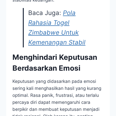
stabilitas keuangan.
Baca Juga:
Pola
Rahasia Togel
Zimbabwe Untuk
Kemenangan Stabil
Menghindari Keputusan
Berdasarkan Emosi
Keputusan yang didasarkan pada emosi
sering kali menghasilkan hasil yang kurang
optimal. Rasa panik, frustrasi, atau terlalu
percaya diri dapat memengaruhi cara
berpikir dan membuat keputusan menjadi