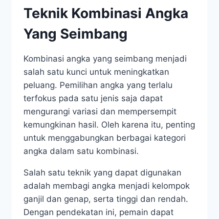
Teknik Kombinasi Angka
Yang Seimbang
Kombinasi angka yang seimbang menjadi
salah satu kunci untuk meningkatkan
peluang. Pemilihan angka yang terlalu
terfokus pada satu jenis saja dapat
mengurangi variasi dan mempersempit
kemungkinan hasil. Oleh karena itu, penting
untuk menggabungkan berbagai kategori
angka dalam satu kombinasi.
Salah satu teknik yang dapat digunakan
adalah membagi angka menjadi kelompok
ganjil dan genap, serta tinggi dan rendah.
Dengan pendekatan ini, pemain dapat