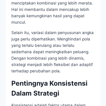
menciptakan kombinasi yang lebih merata.
Hal ini membantu dalam mencakup lebih
banyak kemungkinan hasil yang dapat
muncul.
Selain itu, variasi dalam penyusunan angka
juga perlu diperhatikan. Menghindari pola
yang terlalu berulang atau terlalu
sederhana dapat meningkatkan peluang.
Dengan kombinasi yang lebih dinamis,
strategi menjadi lebih fleksibel dan adaptif
terhadap perubahan pola.
Pentingnya Konsistensi
Dalam Strategi
Konsistensi adalah faktor utama dalam