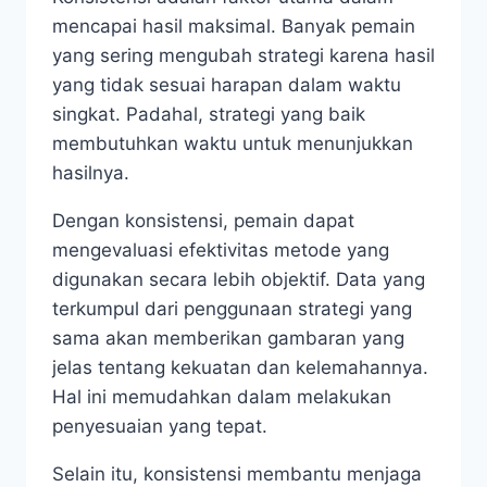
mencapai hasil maksimal. Banyak pemain
yang sering mengubah strategi karena hasil
yang tidak sesuai harapan dalam waktu
singkat. Padahal, strategi yang baik
membutuhkan waktu untuk menunjukkan
hasilnya.
Dengan konsistensi, pemain dapat
mengevaluasi efektivitas metode yang
digunakan secara lebih objektif. Data yang
terkumpul dari penggunaan strategi yang
sama akan memberikan gambaran yang
jelas tentang kekuatan dan kelemahannya.
Hal ini memudahkan dalam melakukan
penyesuaian yang tepat.
Selain itu, konsistensi membantu menjaga