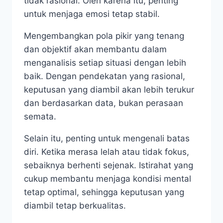
tidak rasional. Oleh karena itu, penting
untuk menjaga emosi tetap stabil.
Mengembangkan pola pikir yang tenang
dan objektif akan membantu dalam
menganalisis setiap situasi dengan lebih
baik. Dengan pendekatan yang rasional,
keputusan yang diambil akan lebih terukur
dan berdasarkan data, bukan perasaan
semata.
Selain itu, penting untuk mengenali batas
diri. Ketika merasa lelah atau tidak fokus,
sebaiknya berhenti sejenak. Istirahat yang
cukup membantu menjaga kondisi mental
tetap optimal, sehingga keputusan yang
diambil tetap berkualitas.