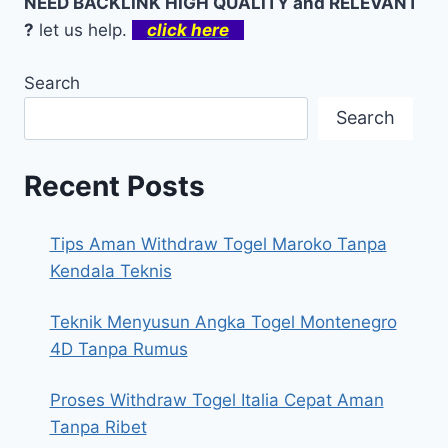
NEED BACKLINK HIGH QUALITY and RELEVANT
?
let us help.
click here
Search
Search
Recent Posts
Tips Aman Withdraw Togel Maroko Tanpa
Kendala Teknis
Teknik Menyusun Angka Togel Montenegro
4D Tanpa Rumus
Proses Withdraw Togel Italia Cepat Aman
Tanpa Ribet