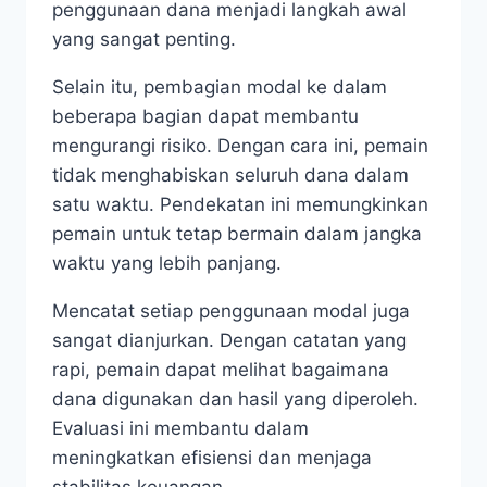
penggunaan dana menjadi langkah awal
yang sangat penting.
Selain itu, pembagian modal ke dalam
beberapa bagian dapat membantu
mengurangi risiko. Dengan cara ini, pemain
tidak menghabiskan seluruh dana dalam
satu waktu. Pendekatan ini memungkinkan
pemain untuk tetap bermain dalam jangka
waktu yang lebih panjang.
Mencatat setiap penggunaan modal juga
sangat dianjurkan. Dengan catatan yang
rapi, pemain dapat melihat bagaimana
dana digunakan dan hasil yang diperoleh.
Evaluasi ini membantu dalam
meningkatkan efisiensi dan menjaga