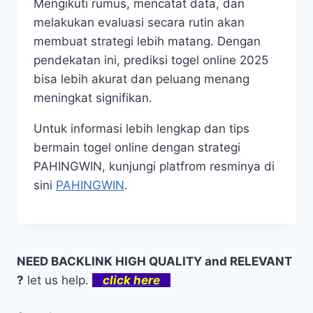
Mengikuti rumus, mencatat data, dan
melakukan evaluasi secara rutin akan
membuat strategi lebih matang. Dengan
pendekatan ini, prediksi togel online 2025
bisa lebih akurat dan peluang menang
meningkat signifikan.
Untuk informasi lebih lengkap dan tips
bermain togel online dengan strategi
PAHINGWIN, kunjungi platfrom resminya di
sini
PAHINGWIN
.
NEED BACKLINK HIGH QUALITY and RELEVANT
?
let us help.
click here