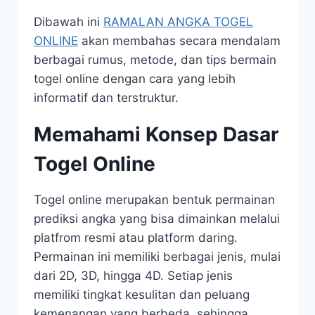
Dibawah ini
RAMALAN ANGKA TOGEL
ONLINE
akan membahas secara mendalam
berbagai rumus, metode, dan tips bermain
togel online dengan cara yang lebih
informatif dan terstruktur.
Memahami Konsep Dasar
Togel Online
Togel online merupakan bentuk permainan
prediksi angka yang bisa dimainkan melalui
platfrom resmi atau platform daring.
Permainan ini memiliki berbagai jenis, mulai
dari 2D, 3D, hingga 4D. Setiap jenis
memiliki tingkat kesulitan dan peluang
kemenangan yang berbeda, sehingga