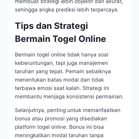
membuat strategi lebih objektif dan akurat,
sehingga angka prediksi lebih terpercaya.
Tips dan Strategi
Bermain Togel Online
Bermain togel online tidak hanya soal
keberuntungan, tapi juga manajemen
taruhan yang tepat. Pemain sebaiknya
menentukan batas modal dan tidak
terbawa emosi saat kalah. Strategi ini
membantu menjaga konsistensi permainan.
Selanjutnya, penting untuk memanfaatkan
bonus atau promosi yang disediakan
platform togel online. Bonus ini bisa
meningkatkan modal taruhan tanpa