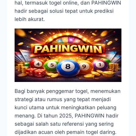
hal, termasuk togel online, dan PAHINGWIN
hadir sebagai solusi tepat untuk prediksi
lebih akurat.
Bagi banyak penggemar togel, menemukan
strategi atau rumus yang tepat menjadi
kunci utama untuk meningkatkan peluang
menang. Di tahun 2025, PAHINGWIN hadir
sebagai salah satu referensi yang sering
dijadikan acuan oleh pemain togel daring.