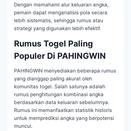
Dengan memahami alur keluaran angka,
pemain dapat menganalisis pola secara
lebih sistematis, sehingga rumus atau
strategi yang digunakan lebih efektif.
Rumus Togel Paling
Populer Di PAHINGWIN
PAHINGWIN menyediakan beberapa rumus
yang dianggap paling akurat oleh
komunitas togel. Salah satunya adalah
rumus penghitungan kombinasi angka
berdasarkan data keluaran sebelumnya.
Rumus ini memanfaatkan statistik historis
untuk memprediksi angka yang berpotensi
muncul.