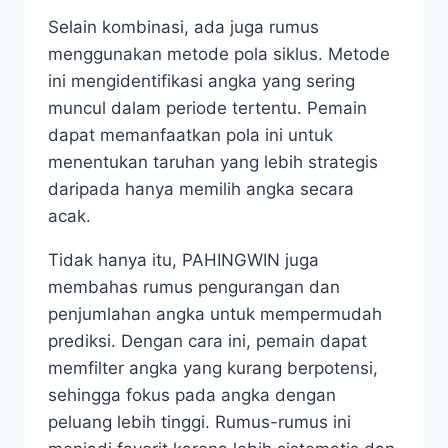
Selain kombinasi, ada juga rumus
menggunakan metode pola siklus. Metode
ini mengidentifikasi angka yang sering
muncul dalam periode tertentu. Pemain
dapat memanfaatkan pola ini untuk
menentukan taruhan yang lebih strategis
daripada hanya memilih angka secara
acak.
Tidak hanya itu, PAHINGWIN juga
membahas rumus pengurangan dan
penjumlahan angka untuk mempermudah
prediksi. Dengan cara ini, pemain dapat
memfilter angka yang kurang berpotensi,
sehingga fokus pada angka dengan
peluang lebih tinggi. Rumus-rumus ini