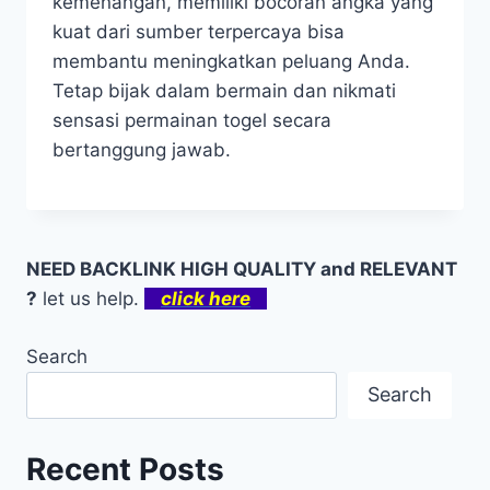
kemenangan, memiliki bocoran angka yang
kuat dari sumber terpercaya bisa
membantu meningkatkan peluang Anda.
Tetap bijak dalam bermain dan nikmati
sensasi permainan togel secara
bertanggung jawab.
NEED BACKLINK HIGH QUALITY and RELEVANT
?
let us help.
click here
Search
Search
Recent Posts