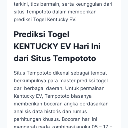
terkini, tips bermain, serta keunggulan dari
situs Tempototo dalam memberikan
prediksi Togel Kentucky EV.
Prediksi Togel
KENTUCKY EV Hari Ini
dari Situs Tempototo
Situs Tempototo dikenal sebagai tempat
berkumpulnya para master prediksi togel
dari berbagai daerah. Untuk permainan
Kentucky EV, Tempototo biasanya
memberikan bocoran angka berdasarkan
analisis data historis dan rumus
perhitungan khusus. Bocoran hari ini
mengarah pada kombinasi angka 05 – 17 –