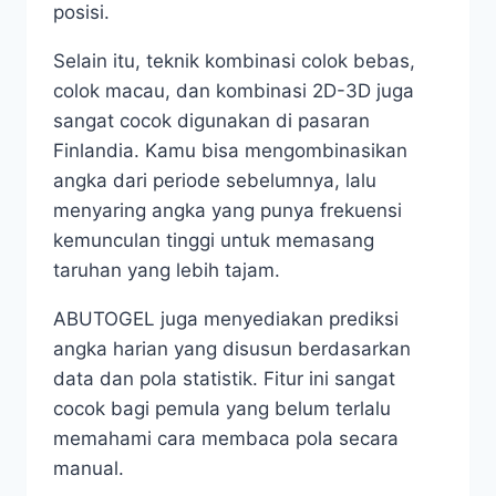
posisi.
Selain itu, teknik kombinasi colok bebas,
colok macau, dan kombinasi 2D-3D juga
sangat cocok digunakan di pasaran
Finlandia. Kamu bisa mengombinasikan
angka dari periode sebelumnya, lalu
menyaring angka yang punya frekuensi
kemunculan tinggi untuk memasang
taruhan yang lebih tajam.
ABUTOGEL juga menyediakan prediksi
angka harian yang disusun berdasarkan
data dan pola statistik. Fitur ini sangat
cocok bagi pemula yang belum terlalu
memahami cara membaca pola secara
manual.