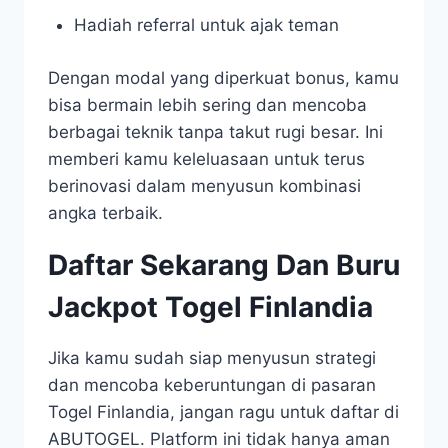
Hadiah referral untuk ajak teman
Dengan modal yang diperkuat bonus, kamu
bisa bermain lebih sering dan mencoba
berbagai teknik tanpa takut rugi besar. Ini
memberi kamu keleluasaan untuk terus
berinovasi dalam menyusun kombinasi
angka terbaik.
Daftar Sekarang Dan Buru
Jackpot Togel Finlandia
Jika kamu sudah siap menyusun strategi
dan mencoba keberuntungan di pasaran
Togel Finlandia, jangan ragu untuk daftar di
ABUTOGEL. Platform ini tidak hanya aman