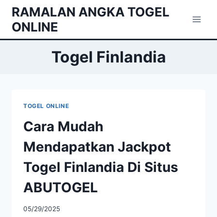
Skip
RAMALAN ANGKA TOGEL
to
ONLINE
content
Togel Finlandia
TOGEL ONLINE
Cara Mudah
Mendapatkan Jackpot
Togel Finlandia Di Situs
ABUTOGEL
05/29/2025