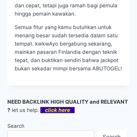
dan cepat, tetapi juga ramah bagi pemula
hingga pemain kawakan.
Semua fitur yang kamu butuhkan untuk
menang besar sudah tersedia dalam satu
tempat. kwkwAyo bergabung sekarang,
mainkan pasaran Finlandia dengan teknik
tepat, dan buktikan sendiri bahwa jackpot
bukan sekadar mimpi bersama ABUTOGEL!
NEED BACKLINK HIGH QUALITY and RELEVANT
?
let us help.
click here
Search
Search