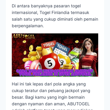
Di antara banyaknya pasaran togel
internasional, Togel Finlandia termasuk
salah satu yang cukup diminati oleh pemain
berpengalaman.
Hal ini tak lepas dari pola angka yang
cukup teratur dan peluang jackpot yang
besar. Bagi kamu yang ingin bermain
dengan nyaman dan aman, ABUTOGEL