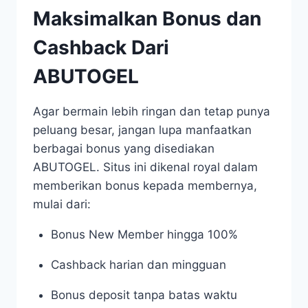
Maksimalkan Bonus dan
Cashback Dari
ABUTOGEL
Agar bermain lebih ringan dan tetap punya
peluang besar, jangan lupa manfaatkan
berbagai bonus yang disediakan
ABUTOGEL. Situs ini dikenal royal dalam
memberikan bonus kepada membernya,
mulai dari:
Bonus New Member hingga 100%
Cashback harian dan mingguan
Bonus deposit tanpa batas waktu