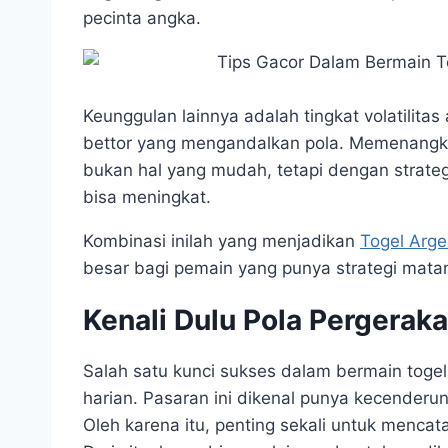
pecinta angka.
Keunggulan lainnya adalah tingkat volatilitas
bettor yang mengandalkan pola. Memenang
bukan hal yang mudah, tetapi dengan strateg
bisa meningkat.
Kombinasi inilah yang menjadikan
Togel Arge
besar bagi pemain yang punya strategi mata
Kenali Dulu Pola Pergerak
Salah satu kunci sukses dalam bermain tog
harian. Pasaran ini dikenal punya kecender
Oleh karena itu, penting sekali untuk mencata