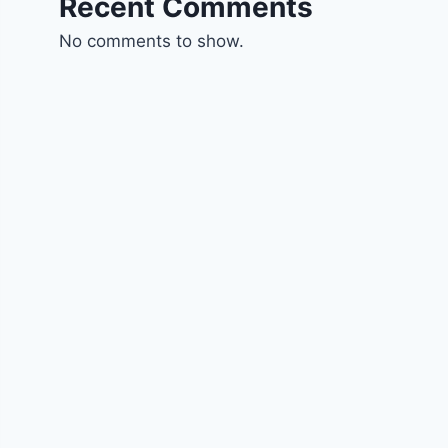
Recent Comments
No comments to show.