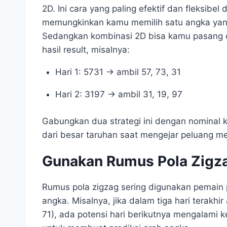
2D. Ini cara yang paling efektif dan fleksibe
memungkinkan kamu memilih satu angka yang 
Sedangkan kombinasi 2D bisa kamu pasang d
hasil result, misalnya:
Hari 1: 5731 → ambil 57, 73, 31
Hari 2: 3197 → ambil 31, 19, 97
Gabungkan dua strategi ini dengan nominal ke
dari besar taruhan saat mengejar peluang men
Gunakan Rumus Pola Zigz
Rumus pola zigzag sering digunakan pemain 
angka. Misalnya, jika dalam tiga hari terak
71), ada potensi hari berikutnya mengalami k