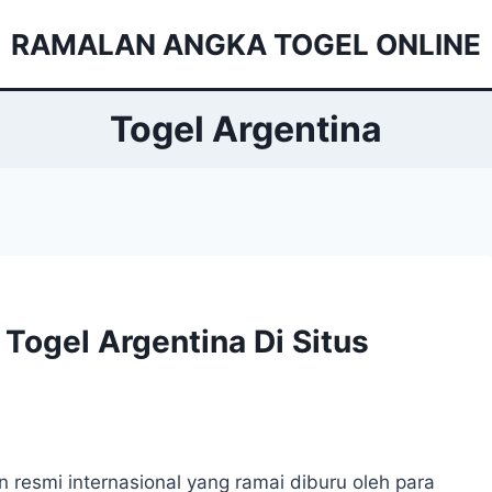
RAMALAN ANGKA TOGEL ONLINE
Togel Argentina
Togel Argentina Di Situs
 resmi internasional yang ramai diburu oleh para