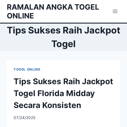
Skip
RAMALAN ANGKA TOGEL
to
ONLINE
content
Tips Sukses Raih Jackpot
Togel
TOGEL ONLINE
Tips Sukses Raih Jackpot
Togel Florida Midday
Secara Konsisten
07/24/2025