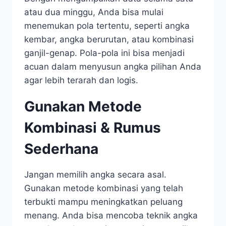
atau dua minggu, Anda bisa mulai
menemukan pola tertentu, seperti angka
kembar, angka berurutan, atau kombinasi
ganjil-genap. Pola-pola ini bisa menjadi
acuan dalam menyusun angka pilihan Anda
agar lebih terarah dan logis.
Gunakan Metode
Kombinasi & Rumus
Sederhana
Jangan memilih angka secara asal.
Gunakan metode kombinasi yang telah
terbukti mampu meningkatkan peluang
menang. Anda bisa mencoba teknik angka