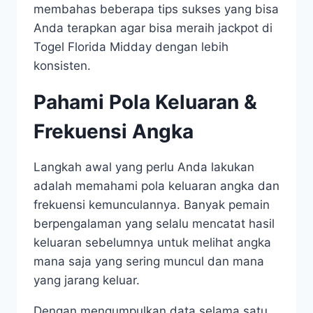
membahas beberapa tips sukses yang bisa
Anda terapkan agar bisa meraih jackpot di
Togel Florida Midday dengan lebih
konsisten.
Pahami Pola Keluaran &
Frekuensi Angka
Langkah awal yang perlu Anda lakukan
adalah memahami pola keluaran angka dan
frekuensi kemunculannya. Banyak pemain
berpengalaman yang selalu mencatat hasil
keluaran sebelumnya untuk melihat angka
mana saja yang sering muncul dan mana
yang jarang keluar.
Dengan mengumpulkan data selama satu