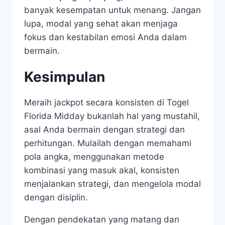
banyak kesempatan untuk menang. Jangan
lupa, modal yang sehat akan menjaga
fokus dan kestabilan emosi Anda dalam
bermain.
Kesimpulan
Meraih jackpot secara konsisten di Togel
Florida Midday bukanlah hal yang mustahil,
asal Anda bermain dengan strategi dan
perhitungan. Mulailah dengan memahami
pola angka, menggunakan metode
kombinasi yang masuk akal, konsisten
menjalankan strategi, dan mengelola modal
dengan disiplin.
Dengan pendekatan yang matang dan