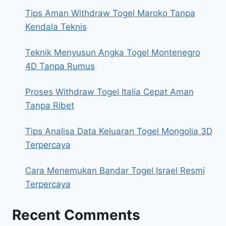
Tips Aman Withdraw Togel Maroko Tanpa
Kendala Teknis
Teknik Menyusun Angka Togel Montenegro
4D Tanpa Rumus
Proses Withdraw Togel Italia Cepat Aman
Tanpa Ribet
Tips Analisa Data Keluaran Togel Mongolia 3D
Terpercaya
Cara Menemukan Bandar Togel Israel Resmi
Terpercaya
Recent Comments