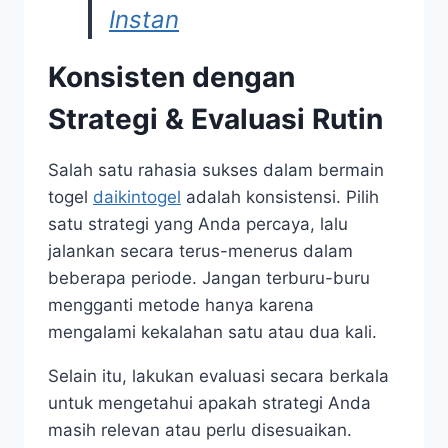
Instan
Konsisten dengan
Strategi & Evaluasi Rutin
Salah satu rahasia sukses dalam bermain
togel
daikintogel
adalah konsistensi. Pilih
satu strategi yang Anda percaya, lalu
jalankan secara terus-menerus dalam
beberapa periode. Jangan terburu-buru
mengganti metode hanya karena
mengalami kekalahan satu atau dua kali.
Selain itu, lakukan evaluasi secara berkala
untuk mengetahui apakah strategi Anda
masih relevan atau perlu disesuaikan.