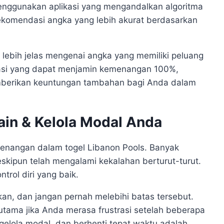
enggunakan aplikasi yang mengandalkan algoritma
ekomendasi angka yang lebih akurat berdasarkan
lebih jelas mengenai angka yang memiliki peluang
likasi yang dapat menjamin kemenangan 100%,
emberikan keuntungan tambahan bagi Anda dalam
ain & Kelola Modal Anda
emenangan dalam togel Libanon Pools. Banyak
skipun telah mengalami kekalahan berturut-turut.
trol diri yang baik.
an, dan jangan pernah melebihi batas tersebut.
rutama jika Anda merasa frustrasi setelah beberapa
ngelola modal, dan berhenti tepat waktu adalah