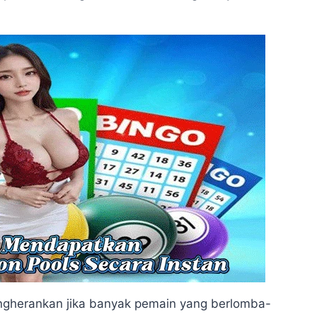
engherankan jika banyak pemain yang berlomba-