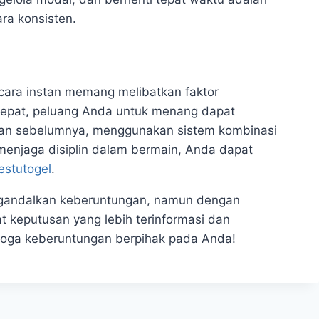
ra konsisten.
cara instan memang melibatkan faktor
 tepat, peluang Anda untuk menang dapat
aran sebelumnya, menggunakan sistem kombinasi
menjaga disiplin dalam bermain, Anda dapat
estutogel
.
gandalkan keberuntungan, namun dengan
 keputusan yang lebih terinformasi dan
oga keberuntungan berpihak pada Anda!