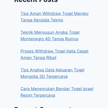
Tips Aman Withdraw Togel Maroko
Tanpa Kendala Teknis
Teknik Menyusun Angka Togel
Montenegro 4D Tanpa Rumus
Proses Withdraw Togel Italia Cepat
Aman Tanpa Ribet
Tips Analisa Data Keluaran Togel
Mongolia 3D Terpercaya
Cara Menemukan Bandar Togel Israel
Resmi Terpercaya