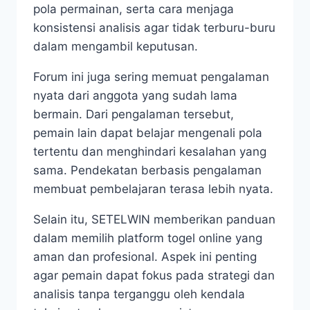
pola permainan, serta cara menjaga
konsistensi analisis agar tidak terburu-buru
dalam mengambil keputusan.
Forum ini juga sering memuat pengalaman
nyata dari anggota yang sudah lama
bermain. Dari pengalaman tersebut,
pemain lain dapat belajar mengenali pola
tertentu dan menghindari kesalahan yang
sama. Pendekatan berbasis pengalaman
membuat pembelajaran terasa lebih nyata.
Selain itu, SETELWIN memberikan panduan
dalam memilih platform togel online yang
aman dan profesional. Aspek ini penting
agar pemain dapat fokus pada strategi dan
analisis tanpa terganggu oleh kendala