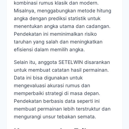
kombinasi rumus klasik dan modern.
Misalnya, menggabungkan metode hitung
angka dengan prediksi statistik untuk
menentukan angka utama dan cadangan.
Pendekatan ini meminimalkan risiko
taruhan yang salah dan meningkatkan
efisiensi dalam memilih angka.
Selain itu, anggota SETELWIN disarankan
untuk membuat catatan hasil permainan.
Data ini bisa digunakan untuk
mengevaluasi akurasi rumus dan
memperbaiki strategi di masa depan.
Pendekatan berbasis data seperti ini
membuat permainan lebih terstruktur dan
mengurangi unsur tebakan semata.