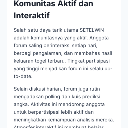
Komunitas Aktif dan
Interaktif
Salah satu daya tarik utama
SETELWIN
adalah komunitasnya yang aktif. Anggota
forum saling berinteraksi setiap hari,
berbagi pengalaman, dan membahas hasil
keluaran togel terbaru. Tingkat partisipasi
yang tinggi menjadikan forum ini selalu up-
to-date.
Selain diskusi harian, forum juga rutin
mengadakan polling dan kuis prediksi
angka. Aktivitas ini mendorong anggota
untuk berpartisipasi lebih aktif dan
meningkatkan kemampuan analisis mereka.
Atmosfer interaktif ini membuat belajar