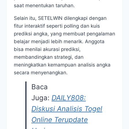
saat menentukan taruhan.
Selain itu, SETELWIN dilengkapi dengan
fitur interaktif seperti polling dan kuis
prediksi angka, yang membuat pengalaman
belajar menjadi lebih menarik. Anggota
bisa menilai akurasi prediksi,
membandingkan strategi, dan
meningkatkan kemampuan analisis angka
secara menyenangkan.
Baca
Juga:
DAILY808:
Diskusi Analisis Togel
Online Terupdate