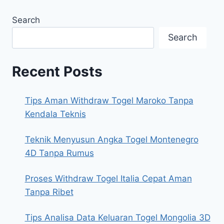
Search
Search
Recent Posts
Tips Aman Withdraw Togel Maroko Tanpa
Kendala Teknis
Teknik Menyusun Angka Togel Montenegro
4D Tanpa Rumus
Proses Withdraw Togel Italia Cepat Aman
Tanpa Ribet
Tips Analisa Data Keluaran Togel Mongolia 3D