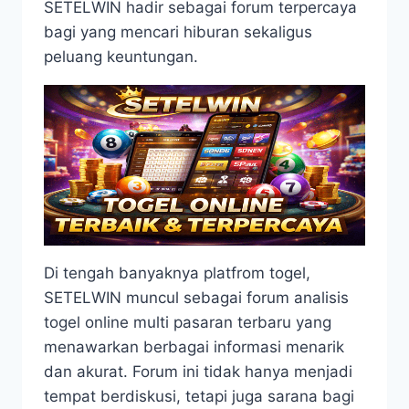
SETELWIN
hadir sebagai forum terpercaya
bagi yang mencari hiburan sekaligus
peluang keuntungan.
Di tengah banyaknya platfrom togel,
SETELWIN
muncul sebagai forum analisis
togel online multi pasaran terbaru yang
menawarkan berbagai informasi menarik
dan akurat. Forum ini tidak hanya menjadi
tempat berdiskusi, tetapi juga sarana bagi