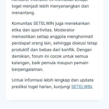
togel menjadi lebih menyenangkan dan
menantang.
Komunitas
SETELWIN
juga menekankan
etika dan sportivitas. Moderator
memastikan setiap anggota menghormati
pendapat orang lain, sehingga diskusi tetap
produktif dan bebas dari konflik. Dengan
demikian, forum ini cocok untuk semua
kalangan, baik pemula maupun pemain
berpengalaman.
Untuk informasi lebih lengkap dan update
prediksi togel harian, kunjungi
SETELWIN
.