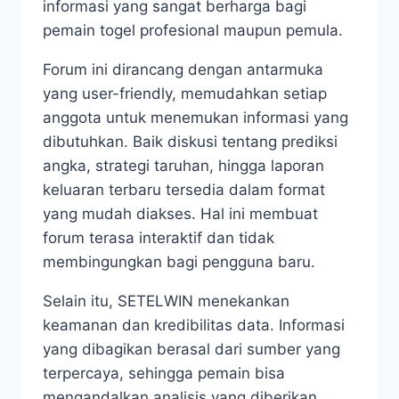
informasi yang sangat berharga bagi
pemain togel profesional maupun pemula.
Forum ini dirancang dengan antarmuka
yang user-friendly, memudahkan setiap
anggota untuk menemukan informasi yang
dibutuhkan. Baik diskusi tentang prediksi
angka, strategi taruhan, hingga laporan
keluaran terbaru tersedia dalam format
yang mudah diakses. Hal ini membuat
forum terasa interaktif dan tidak
membingungkan bagi pengguna baru.
Selain itu,
SETELWIN
menekankan
keamanan dan kredibilitas data. Informasi
yang dibagikan berasal dari sumber yang
terpercaya, sehingga pemain bisa
mengandalkan analisis yang diberikan.