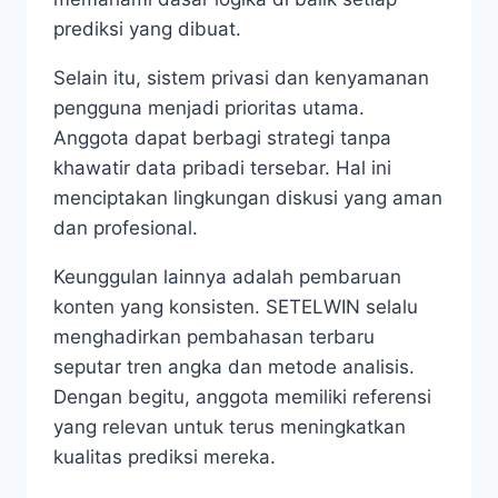
prediksi yang dibuat.
Selain itu, sistem privasi dan kenyamanan
pengguna menjadi prioritas utama.
Anggota dapat berbagi strategi tanpa
khawatir data pribadi tersebar. Hal ini
menciptakan lingkungan diskusi yang aman
dan profesional.
Keunggulan lainnya adalah pembaruan
konten yang konsisten. SETELWIN selalu
menghadirkan pembahasan terbaru
seputar tren angka dan metode analisis.
Dengan begitu, anggota memiliki referensi
yang relevan untuk terus meningkatkan
kualitas prediksi mereka.