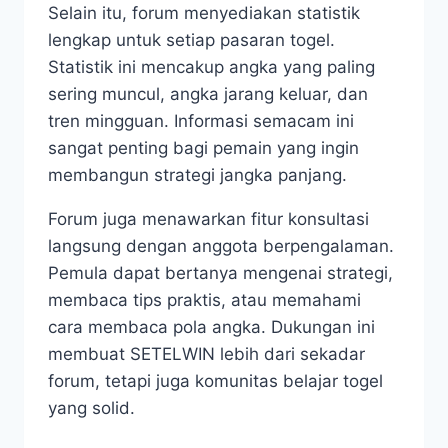
Selain itu, forum menyediakan statistik
lengkap untuk setiap pasaran togel.
Statistik ini mencakup angka yang paling
sering muncul, angka jarang keluar, dan
tren mingguan. Informasi semacam ini
sangat penting bagi pemain yang ingin
membangun strategi jangka panjang.
Forum juga menawarkan fitur konsultasi
langsung dengan anggota berpengalaman.
Pemula dapat bertanya mengenai strategi,
membaca tips praktis, atau memahami
cara membaca pola angka. Dukungan ini
membuat
SETELWIN
lebih dari sekadar
forum, tetapi juga komunitas belajar togel
yang solid.