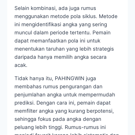
Selain kombinasi, ada juga rumus
menggunakan metode pola siklus. Metode
ini mengidentifikasi angka yang sering
muncul dalam periode tertentu. Pemain
dapat memanfaatkan pola ini untuk
menentukan taruhan yang lebih strategis
daripada hanya memilih angka secara
acak.
Tidak hanya itu, PAHINGWIN juga
membahas rumus pengurangan dan
penjumlahan angka untuk mempermudah
prediksi. Dengan cara ini, pemain dapat
memfilter angka yang kurang berpotensi,
sehingga fokus pada angka dengan
peluang lebih tinggi. Rumus-rumus ini