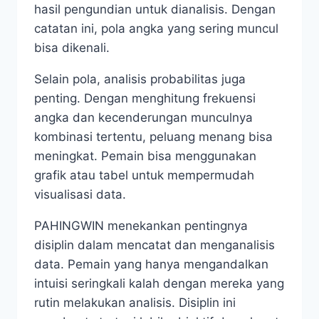
hasil pengundian untuk dianalisis. Dengan
catatan ini, pola angka yang sering muncul
bisa dikenali.
Selain pola, analisis probabilitas juga
penting. Dengan menghitung frekuensi
angka dan kecenderungan munculnya
kombinasi tertentu, peluang menang bisa
meningkat. Pemain bisa menggunakan
grafik atau tabel untuk mempermudah
visualisasi data.
PAHINGWIN menekankan pentingnya
disiplin dalam mencatat dan menganalisis
data. Pemain yang hanya mengandalkan
intuisi seringkali kalah dengan mereka yang
rutin melakukan analisis. Disiplin ini