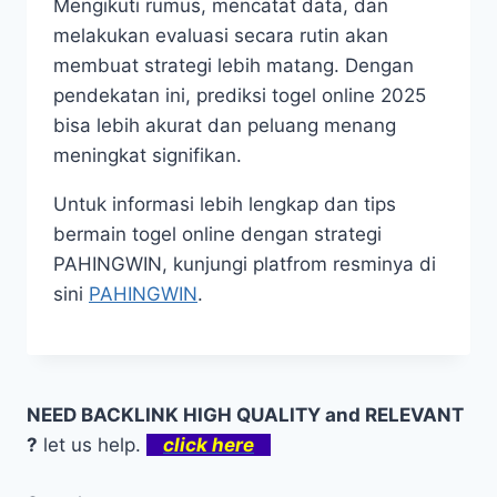
Mengikuti rumus, mencatat data, dan
melakukan evaluasi secara rutin akan
membuat strategi lebih matang. Dengan
pendekatan ini, prediksi togel online 2025
bisa lebih akurat dan peluang menang
meningkat signifikan.
Untuk informasi lebih lengkap dan tips
bermain togel online dengan strategi
PAHINGWIN, kunjungi platfrom resminya di
sini
PAHINGWIN
.
NEED BACKLINK HIGH QUALITY and RELEVANT
?
let us help.
click here