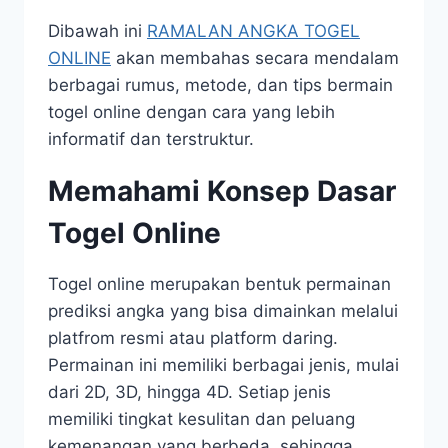
Dibawah ini
RAMALAN ANGKA TOGEL
ONLINE
akan membahas secara mendalam
berbagai rumus, metode, dan tips bermain
togel online dengan cara yang lebih
informatif dan terstruktur.
Memahami Konsep Dasar
Togel Online
Togel online merupakan bentuk permainan
prediksi angka yang bisa dimainkan melalui
platfrom resmi atau platform daring.
Permainan ini memiliki berbagai jenis, mulai
dari 2D, 3D, hingga 4D. Setiap jenis
memiliki tingkat kesulitan dan peluang
kemenangan yang berbeda, sehingga