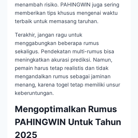
menambah risiko. PAHINGWIN juga sering
memberikan tips khusus mengenai waktu
terbaik untuk memasang taruhan.
Terakhir, jangan ragu untuk
menggabungkan beberapa rumus
sekaligus. Pendekatan multi-rumus bisa
meningkatkan akurasi prediksi. Namun,
pemain harus tetap realistis dan tidak
mengandalkan rumus sebagai jaminan
menang, karena togel tetap memiliki unsur
keberuntungan.
Mengoptimalkan Rumus
PAHINGWIN Untuk Tahun
2025