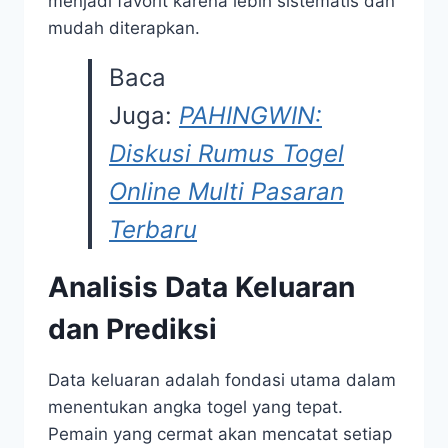
menjadi favorit karena lebih sistematis dan
mudah diterapkan.
Baca
Juga:
PAHINGWIN:
Diskusi Rumus Togel
Online Multi Pasaran
Terbaru
Analisis Data Keluaran
dan Prediksi
Data keluaran adalah fondasi utama dalam
menentukan angka togel yang tepat.
Pemain yang cermat akan mencatat setiap