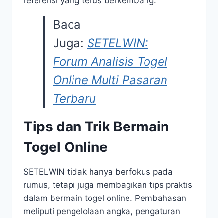
referensi yang terus berkembang.
Baca
Juga:
SETELWIN:
Forum Analisis Togel
Online Multi Pasaran
Terbaru
Tips dan Trik Bermain
Togel Online
SETELWIN tidak hanya berfokus pada
rumus, tetapi juga membagikan tips praktis
dalam bermain togel online. Pembahasan
meliputi pengelolaan angka, pengaturan