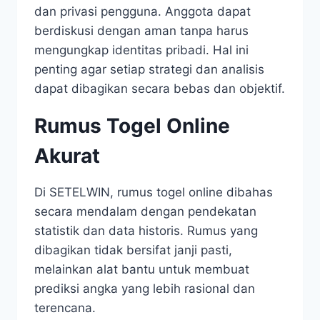
dan privasi pengguna. Anggota dapat
berdiskusi dengan aman tanpa harus
mengungkap identitas pribadi. Hal ini
penting agar setiap strategi dan analisis
dapat dibagikan secara bebas dan objektif.
Rumus Togel Online
Akurat
Di SETELWIN, rumus togel online dibahas
secara mendalam dengan pendekatan
statistik dan data historis. Rumus yang
dibagikan tidak bersifat janji pasti,
melainkan alat bantu untuk membuat
prediksi angka yang lebih rasional dan
terencana.