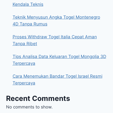
Kendala Teknis
Teknik Menyusun Angka Togel Montenegro
4D Tanpa Rumus
Proses Withdraw Togel Italia Cepat Aman
Tanpa Ribet
Tips Analisa Data Keluaran Togel Mongolia 3D
Terpercaya
Cara Menemukan Bandar Togel Israel Resmi
Terpercaya
Recent Comments
No comments to show.