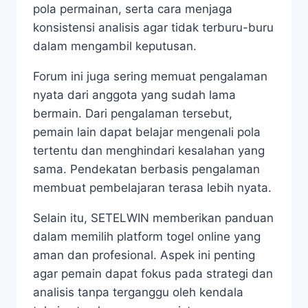
pola permainan, serta cara menjaga
konsistensi analisis agar tidak terburu-buru
dalam mengambil keputusan.
Forum ini juga sering memuat pengalaman
nyata dari anggota yang sudah lama
bermain. Dari pengalaman tersebut,
pemain lain dapat belajar mengenali pola
tertentu dan menghindari kesalahan yang
sama. Pendekatan berbasis pengalaman
membuat pembelajaran terasa lebih nyata.
Selain itu, SETELWIN memberikan panduan
dalam memilih platform togel online yang
aman dan profesional. Aspek ini penting
agar pemain dapat fokus pada strategi dan
analisis tanpa terganggu oleh kendala