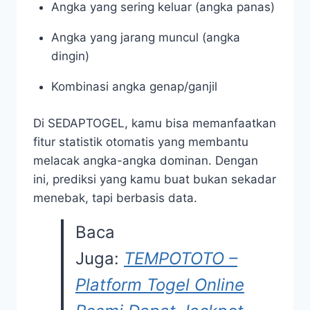
Angka yang sering keluar (angka panas)
Angka yang jarang muncul (angka
dingin)
Kombinasi angka genap/ganjil
Di SEDAPTOGEL, kamu bisa memanfaatkan
fitur statistik otomatis yang membantu
melacak angka-angka dominan. Dengan
ini, prediksi yang kamu buat bukan sekadar
menebak, tapi berbasis data.
Baca
Juga:
TEMPOTOTO –
Platform Togel Online