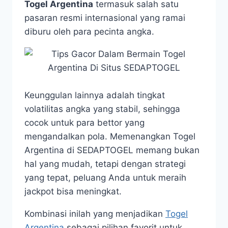
Togel Argentina
termasuk salah satu
pasaran resmi internasional yang ramai
diburu oleh para pecinta angka.
Keunggulan lainnya adalah tingkat
volatilitas angka yang stabil, sehingga
cocok untuk para bettor yang
mengandalkan pola. Memenangkan Togel
Argentina di SEDAPTOGEL memang bukan
hal yang mudah, tetapi dengan strategi
yang tepat, peluang Anda untuk meraih
jackpot bisa meningkat.
Kombinasi inilah yang menjadikan
Togel
Argentina
sebagai pilihan favorit untuk