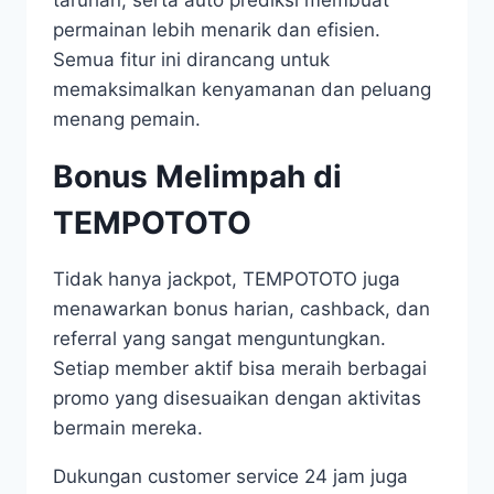
permainan lebih menarik dan efisien.
Semua fitur ini dirancang untuk
memaksimalkan kenyamanan dan peluang
menang pemain.
Bonus Melimpah di
TEMPOTOTO
Tidak hanya jackpot, TEMPOTOTO juga
menawarkan bonus harian, cashback, dan
referral yang sangat menguntungkan.
Setiap member aktif bisa meraih berbagai
promo yang disesuaikan dengan aktivitas
bermain mereka.
Dukungan customer service 24 jam juga