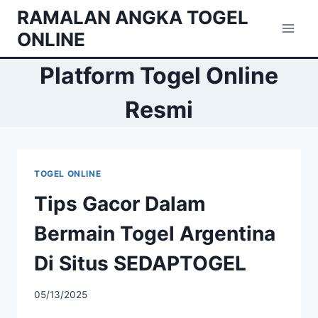
Skip
RAMALAN ANGKA TOGEL
to
ONLINE
content
Platform Togel Online
Resmi
TOGEL ONLINE
Tips Gacor Dalam
Bermain Togel Argentina
Di Situs SEDAPTOGEL
05/13/2025