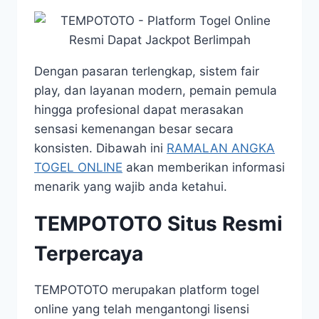
Dengan pasaran terlengkap, sistem fair
play, dan layanan modern, pemain pemula
hingga profesional dapat merasakan
sensasi kemenangan besar secara
konsisten. Dibawah ini
RAMALAN ANGKA
TOGEL ONLINE
akan memberikan informasi
menarik yang wajib anda ketahui.
TEMPOTOTO Situs Resmi
Terpercaya
TEMPOTOTO merupakan platform togel
online yang telah mengantongi lisensi