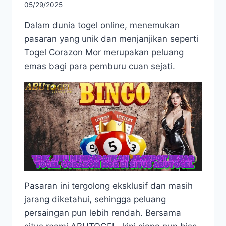
05/29/2025
Dalam dunia togel online, menemukan
pasaran yang unik dan menjanjikan seperti
Togel Corazon Mor merupakan peluang
emas bagi para pemburu cuan sejati.
Pasaran ini tergolong eksklusif dan masih
jarang diketahui, sehingga peluang
persaingan pun lebih rendah. Bersama