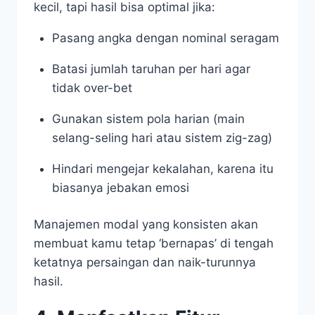
kecil, tapi hasil bisa optimal jika:
Pasang angka dengan nominal seragam
Batasi jumlah taruhan per hari agar
tidak over-bet
Gunakan sistem pola harian (main
selang-seling hari atau sistem zig-zag)
Hindari mengejar kekalahan, karena itu
biasanya jebakan emosi
Manajemen modal yang konsisten akan
membuat kamu tetap ‘bernapas’ di tengah
ketatnya persaingan dan naik-turunnya
hasil.