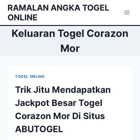
Skip
RAMALAN ANGKA TOGEL
to
ONLINE
content
Keluaran Togel Corazon
Mor
TOGEL ONLINE
Trik Jitu Mendapatkan
Jackpot Besar Togel
Corazon Mor Di Situs
ABUTOGEL