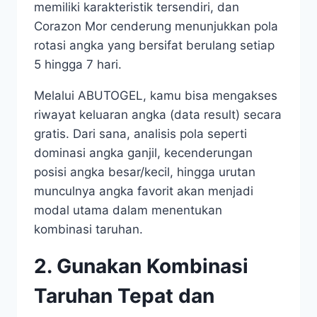
memiliki karakteristik tersendiri, dan
Corazon Mor cenderung menunjukkan pola
rotasi angka yang bersifat berulang setiap
5 hingga 7 hari.
Melalui ABUTOGEL, kamu bisa mengakses
riwayat keluaran angka (data result) secara
gratis. Dari sana, analisis pola seperti
dominasi angka ganjil, kecenderungan
posisi angka besar/kecil, hingga urutan
munculnya angka favorit akan menjadi
modal utama dalam menentukan
kombinasi taruhan.
2. Gunakan Kombinasi
Taruhan Tepat dan