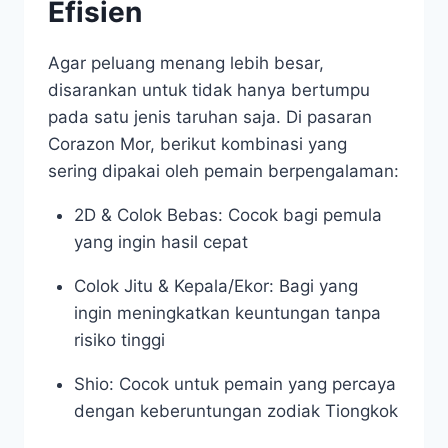
Efisien
Agar peluang menang lebih besar,
disarankan untuk tidak hanya bertumpu
pada satu jenis taruhan saja. Di pasaran
Corazon Mor, berikut kombinasi yang
sering dipakai oleh pemain berpengalaman:
2D & Colok Bebas: Cocok bagi pemula
yang ingin hasil cepat
Colok Jitu & Kepala/Ekor: Bagi yang
ingin meningkatkan keuntungan tanpa
risiko tinggi
Shio: Cocok untuk pemain yang percaya
dengan keberuntungan zodiak Tiongkok