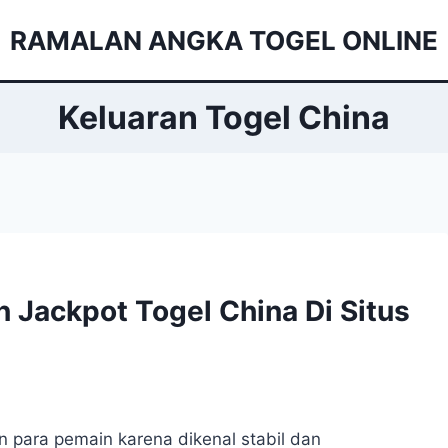
RAMALAN ANGKA TOGEL ONLINE
Keluaran Togel China
 Jackpot Togel China Di Situs
 para pemain karena dikenal stabil dan