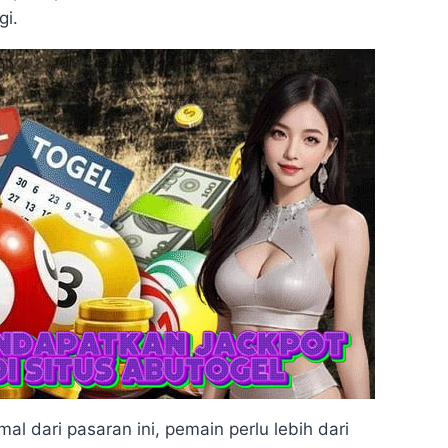
gi.
l dari pasaran ini, pemain perlu lebih dari