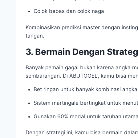
Colok bebas dan colok naga
Kombinasikan prediksi master dengan instin
tangan.
3. Bermain Dengan Strateg
Banyak pemain gagal bukan karena angka mer
sembarangan. Di ABUTOGEL, kamu bisa menera
Bet ringan untuk banyak kombinasi ang
Sistem martingale bertingkat untuk menu
Gunakan 60% modal untuk taruhan utama
Dengan strategi ini, kamu bisa bermain dala