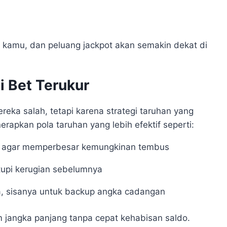
g kamu, dan peluang jackpot akan semakin dekat di
i Bet Terukur
eka salah, tetapi karena strategi taruhan yang
pkan pola taruhan yang lebih efektif seperti:
ka agar memperbesar kemungkinan tembus
tupi kerugian sebelumnya
, sisanya untuk backup angka cadangan
m jangka panjang tanpa cepat kehabisan saldo.