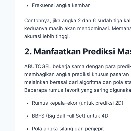
Frekuensi angka kembar
Contohnya, jika angka 2 dan 6 sudah tiga ka
keduanya masih akan mendominasi. Memaha
akurasi lebih tinggi.
2. Manfaatkan Prediksi M
ABUTOGEL bekerja sama dengan para predikto
membagikan angka prediksi khusus pasaran Ch
melainkan berasal dari algoritma dan pola st
Beberapa rumus favorit yang sering digunaka
Rumus kepala-ekor (untuk prediksi 2D)
BBFS (Big Ball Full Set) untuk 4D
Pola angka silang dan penjepit