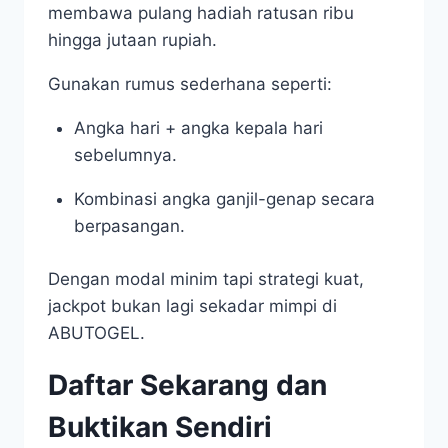
membawa pulang hadiah ratusan ribu
hingga jutaan rupiah.
Gunakan rumus sederhana seperti:
Angka hari + angka kepala hari
sebelumnya.
Kombinasi angka ganjil-genap secara
berpasangan.
Dengan modal minim tapi strategi kuat,
jackpot bukan lagi sekadar mimpi di
ABUTOGEL.
Daftar Sekarang dan
Buktikan Sendiri