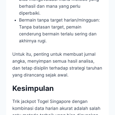
berhasil dan mana yang perlu
diperbaiki.
Bermain tanpa target harian/mingguan:
Tanpa batasan target, pemain
cenderung bermain terlalu sering dan
akhirnya rugi.
Untuk itu, penting untuk membuat jurnal
angka, menyimpan semua hasil analisa,
dan tetap disiplin terhadap strategi taruhan
yang dirancang sejak awal.
Kesimpulan
Trik jackpot Togel Singapore dengan
kombinasi data harian akurat adalah salah