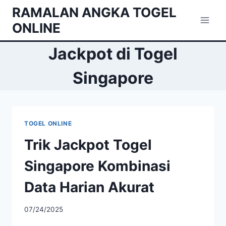
Skip
RAMALAN ANGKA TOGEL
to
ONLINE
content
Jackpot di Togel
Singapore
TOGEL ONLINE
Trik Jackpot Togel
Singapore Kombinasi
Data Harian Akurat
07/24/2025