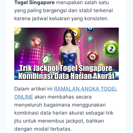
Togel Singapore
merupakan salah satu
yang paling bergengsi dan stabil terkenal
karena jadwal keluaran yang konsisten.
Dalam artikel ini
RAMALAN ANGKA TOGEL
ONLINE
akan membahas secara
menyeluruh bagaimana menggunakan
kombinasi data harian akurat sebagai trik
jitu untuk menembus jackpot, bahkan
dengan modal terbatas.