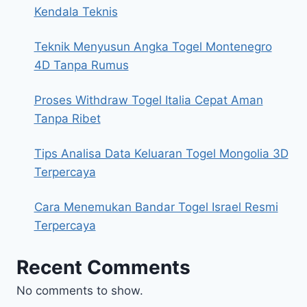
Kendala Teknis
Teknik Menyusun Angka Togel Montenegro
4D Tanpa Rumus
Proses Withdraw Togel Italia Cepat Aman
Tanpa Ribet
Tips Analisa Data Keluaran Togel Mongolia 3D
Terpercaya
Cara Menemukan Bandar Togel Israel Resmi
Terpercaya
Recent Comments
No comments to show.