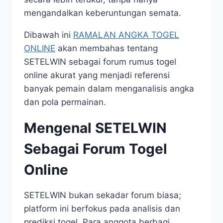
mengandalkan keberuntungan semata.
Dibawah ini
RAMALAN ANGKA TOGEL
ONLINE
akan membahas tentang
SETELWIN sebagai forum rumus togel
online akurat yang menjadi referensi
banyak pemain dalam menganalisis angka
dan pola permainan.
Mengenal SETELWIN
Sebagai Forum Togel
Online
SETELWIN bukan sekadar forum biasa;
platform ini berfokus pada analisis dan
prediksi togel. Para anggota berbagi