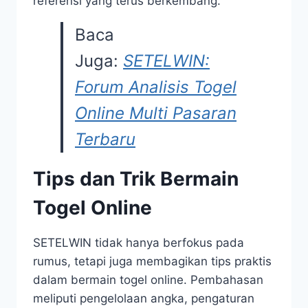
referensi yang terus berkembang.
Baca
Juga:
SETELWIN:
Forum Analisis Togel
Online Multi Pasaran
Terbaru
Tips dan Trik Bermain
Togel Online
SETELWIN tidak hanya berfokus pada
rumus, tetapi juga membagikan tips praktis
dalam bermain togel online. Pembahasan
meliputi pengelolaan angka, pengaturan