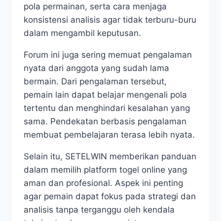
pola permainan, serta cara menjaga
konsistensi analisis agar tidak terburu-buru
dalam mengambil keputusan.
Forum ini juga sering memuat pengalaman
nyata dari anggota yang sudah lama
bermain. Dari pengalaman tersebut,
pemain lain dapat belajar mengenali pola
tertentu dan menghindari kesalahan yang
sama. Pendekatan berbasis pengalaman
membuat pembelajaran terasa lebih nyata.
Selain itu, SETELWIN memberikan panduan
dalam memilih platform togel online yang
aman dan profesional. Aspek ini penting
agar pemain dapat fokus pada strategi dan
analisis tanpa terganggu oleh kendala