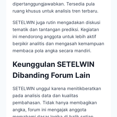
dipertanggungjawabkan. Tersedia pula
ruang khusus untuk analisis tren terbaru.
SETELWIN juga rutin mengadakan diskusi
tematik dan tantangan prediksi. Kegiatan
ini mendorong anggota untuk lebih aktif
berpikir analitis dan mengasah kemampuan
membaca pola angka secara mandiri.
Keunggulan SETELWIN
Dibanding Forum Lain
SETELWIN unggul karena menitikberatkan
pada analisis data dan kualitas
pembahasan. Tidak hanya membagikan
angka, forum ini mengajak anggota
memahami dasar logika di balik setiap