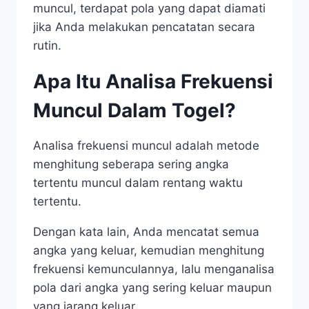
muncul, terdapat pola yang dapat diamati
jika Anda melakukan pencatatan secara
rutin.
Apa Itu Analisa Frekuensi
Muncul Dalam Togel?
Analisa frekuensi muncul adalah metode
menghitung seberapa sering angka
tertentu muncul dalam rentang waktu
tertentu.
Dengan kata lain, Anda mencatat semua
angka yang keluar, kemudian menghitung
frekuensi kemunculannya, lalu menganalisa
pola dari angka yang sering keluar maupun
yang jarang keluar.