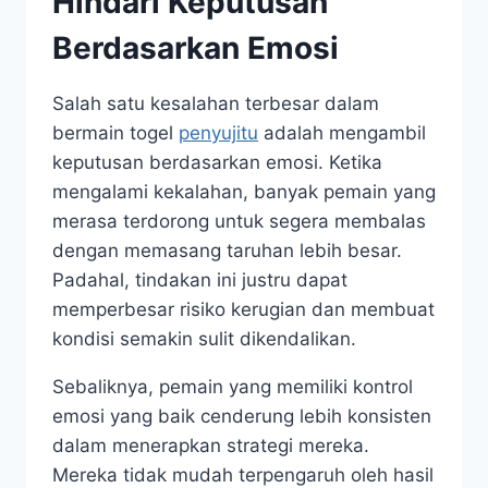
Hindari Keputusan
Berdasarkan Emosi
Salah satu kesalahan terbesar dalam
bermain togel
penyujitu
adalah mengambil
keputusan berdasarkan emosi. Ketika
mengalami kekalahan, banyak pemain yang
merasa terdorong untuk segera membalas
dengan memasang taruhan lebih besar.
Padahal, tindakan ini justru dapat
memperbesar risiko kerugian dan membuat
kondisi semakin sulit dikendalikan.
Sebaliknya, pemain yang memiliki kontrol
emosi yang baik cenderung lebih konsisten
dalam menerapkan strategi mereka.
Mereka tidak mudah terpengaruh oleh hasil