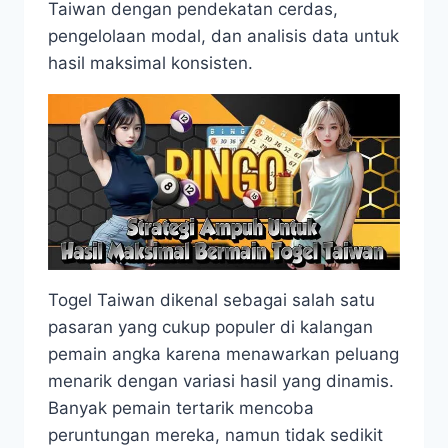
Taiwan dengan pendekatan cerdas,
pengelolaan modal, dan analisis data untuk
hasil maksimal konsisten.
Togel Taiwan dikenal sebagai salah satu
pasaran yang cukup populer di kalangan
pemain angka karena menawarkan peluang
menarik dengan variasi hasil yang dinamis.
Banyak pemain tertarik mencoba
peruntungan mereka, namun tidak sedikit