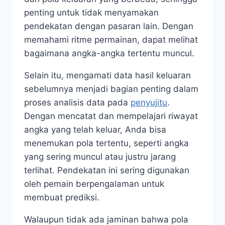
penting untuk tidak menyamakan
pendekatan dengan pasaran lain. Dengan
memahami ritme permainan, dapat melihat
bagaimana angka-angka tertentu muncul.
Selain itu, mengamati data hasil keluaran
sebelumnya menjadi bagian penting dalam
proses analisis data pada
penyujitu
.
Dengan mencatat dan mempelajari riwayat
angka yang telah keluar, Anda bisa
menemukan pola tertentu, seperti angka
yang sering muncul atau justru jarang
terlihat. Pendekatan ini sering digunakan
oleh pemain berpengalaman untuk
membuat prediksi.
Walaupun tidak ada jaminan bahwa pola