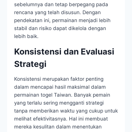
sebelumnya dan tetap berpegang pada
rencana yang telah disusun. Dengan
pendekatan ini, permainan menjadi lebih
stabil dan risiko dapat dikelola dengan
lebih baik.
Konsistensi dan Evaluasi
Strategi
Konsistensi merupakan faktor penting
dalam mencapai hasil maksimal dalam
permainan togel Taiwan. Banyak pemain
yang terlalu sering mengganti strategi
tanpa memberikan waktu yang cukup untuk
melihat efektivitasnya. Hal ini membuat
mereka kesulitan dalam menentukan