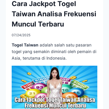
Cara Jackpot Togel
Taiwan Analisa Frekuensi
Muncul Terbaru
07/24/2025
Togel Taiwan
adalah salah satu pasaran
togel yang semakin diminati oleh pemain di
Asia, terutama di Indonesia.